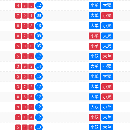
12
小单
大双
4
3
5
08
大单
小双
7
0
1
18
大单
小双
8
2
8
09
小单
大双
0
7
2
05
小单
大双
5
0
0
17
小双
大单
5
7
5
14
大单
小双
3
9
2
15
小单
大双
5
6
4
12
大单
小双
3
7
2
12
大单
小双
0
6
6
12
大双
小单
9
0
3
12
小双
大单
7
1
4
13
小双
大单
5
4
4