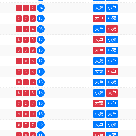
04
大双
小单
1
1
2
17
大单
小双
1
7
9
08
大单
小双
1
3
4
17
大单
小双
8
4
5
15
大单
小双
3
3
9
12
大双
小单
7
0
5
13
大双
小单
7
3
3
16
大单
小双
9
1
6
15
小双
大单
8
2
5
16
大双
小单
7
2
7
18
小双
大单
9
0
9
20
大单
小双
6
7
7
11
小单
大双
2
0
9