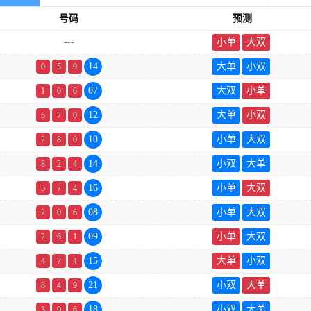
号码
预测
---
小单
大双
14
大单
小双
0
5
9
07
大双
小单
1
0
6
12
大单
小双
5
7
0
10
小单
大双
2
8
0
14
小双
大单
8
2
4
16
小单
大双
5
7
4
08
小单
大双
2
0
6
09
小单
大双
2
6
1
15
大单
小双
4
7
4
21
小双
大单
8
4
9
18
小双
大单
3
9
6