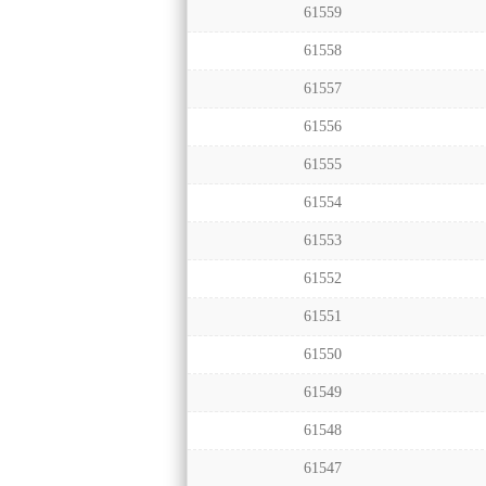
61559
61558
61557
61556
61555
61554
61553
61552
61551
61550
61549
61548
61547