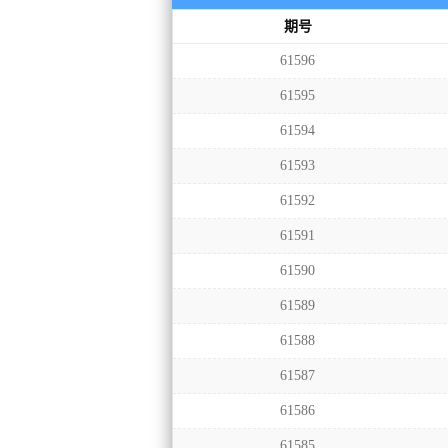
期号
61596
61595
61594
61593
61592
61591
61590
61589
61588
61587
61586
61585