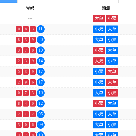
号码
预测
---
大单
小双
11
小双
大单
0
8
3
20
大单
小双
8
3
9
10
小双
大单
3
7
0
14
大双
小单
2
3
9
17
小双
大单
5
3
9
17
小双
大单
2
9
6
10
大单
小双
0
7
3
12
小双
大单
8
4
0
05
小双
大单
2
1
2
09
大单
小双
3
0
6
10
大双
小单
3
7
0