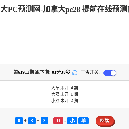
第
61913
期 距下期:
01
分
38
秒
广告开关：
大单
未开:
4
期
大双
未开:
1
期
小双
未开:
2
期
0
+
8
+
3
=
11
-
小
单
咪牌