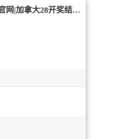
易记网址:28yc.com 加拿大PC预测网-加拿大pc28|提前在线预测官网|加拿大28开奖结果预测官网_极致火热优质的免费预测