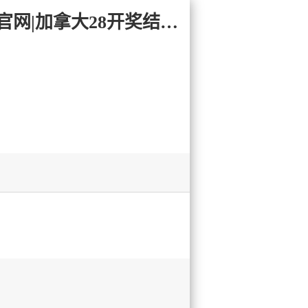
易记网址:28yc.com 加拿大PC预测网-加拿大pc28|提前在线预测官网|加拿大28开奖结果预测官网_极致火热优质的免费预测