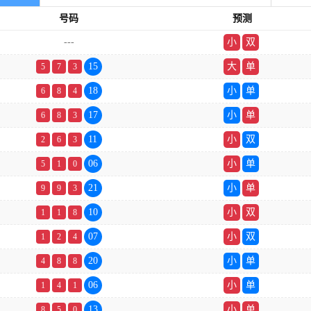
号码
预测
---
小
双
15
大
单
5
7
3
18
小
单
6
8
4
17
小
单
6
8
3
11
小
双
2
6
3
06
小
单
5
1
0
21
小
单
9
9
3
10
小
双
1
1
8
07
小
双
1
2
4
20
小
单
4
8
8
06
小
单
1
4
1
13
小
单
8
5
0