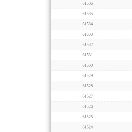
61536
61535
61534
61533
61532
61531
61530
61529
61528
61527
61526
61525
61524