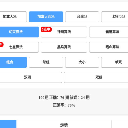
加拿大28
加拿大西28
台湾28
比特币28
幻灭算法
神州算法
霸道算法
七星算法
黑马算法
嗜血算法
组合
杀组
大小
单双
双项
双组
100期 正确：76 期 错误：24 期
正确率：76%
走势