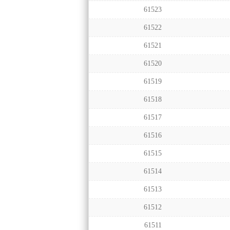
61523
61522
61521
61520
61519
61518
61517
61516
61515
61514
61513
61512
61511