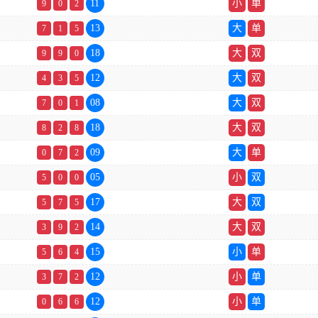
11
小
单
9
0
2
13
大
单
7
1
5
18
大
双
9
9
0
12
大
双
4
3
5
08
大
双
7
0
1
18
大
双
8
2
8
09
大
单
0
7
2
05
小
双
5
0
0
17
大
双
5
7
5
14
大
双
3
9
2
15
小
单
5
6
4
12
小
单
3
7
2
12
小
单
0
6
6