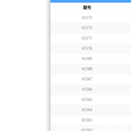
期号
61573
61572
61571
61570
61569
61568
61567
61566
61565
61564
61563
61562