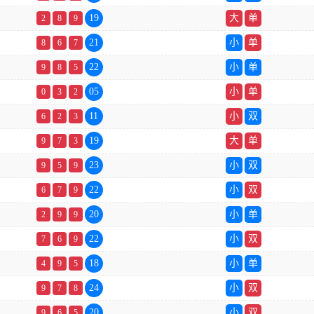
19
大
单
2
8
9
21
小
单
8
6
7
22
小
单
9
8
5
05
小
单
0
3
2
11
小
双
6
2
3
19
大
单
9
7
3
23
小
双
9
5
9
22
小
双
6
7
9
20
小
单
2
9
9
22
小
双
7
6
9
18
小
单
4
9
5
24
小
双
9
7
8
20
小
双
9
6
5