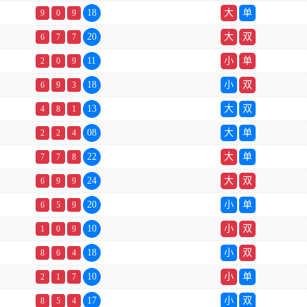
18
大
单
9
0
9
20
大
双
6
7
7
11
小
单
2
0
9
18
小
双
6
9
3
13
大
双
4
8
1
08
大
单
2
2
4
22
大
单
7
7
8
24
大
双
6
9
9
20
小
单
6
5
9
10
小
双
1
0
9
18
小
双
8
6
4
10
小
单
2
1
7
17
小
双
8
5
4