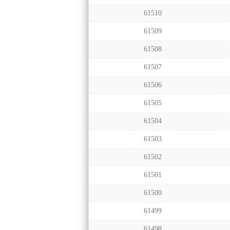
61510
61509
61508
61507
61506
61505
61504
61503
61502
61501
61500
61499
61498