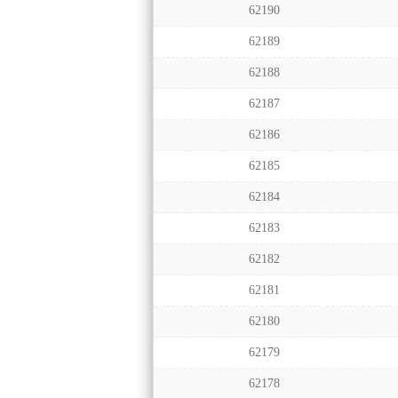
62190
62189
62188
62187
62186
62185
62184
62183
62182
62181
62180
62179
62178