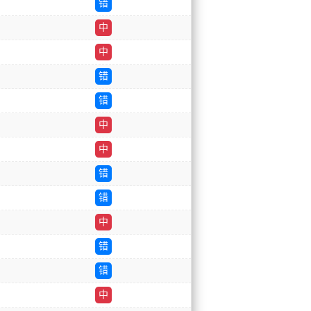
错
中
中
错
错
中
中
错
错
中
错
错
中