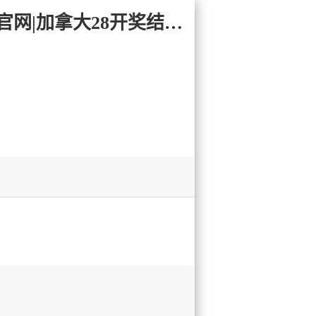
易记网址:28yc.com 加拿大PC预测网-加拿大pc28|提前在线预测官网|加拿大28开奖结果预测官网_极致火热优质的免费预测