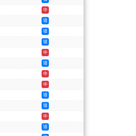
中
错
错
错
中
错
中
中
错
错
中
错