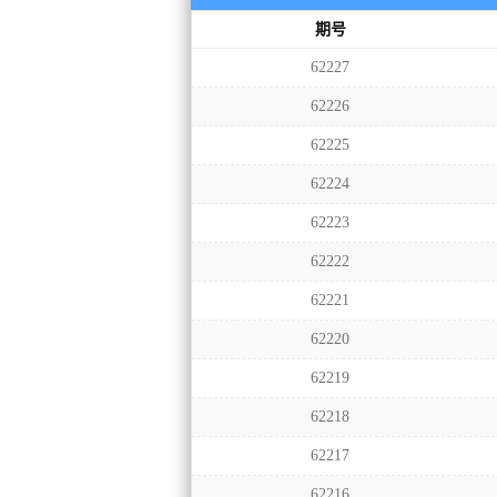
期号
62227
62226
62225
62224
62223
62222
62221
62220
62219
62218
62217
62216