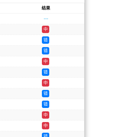
结果
---
中
错
错
中
错
中
错
错
中
中
错