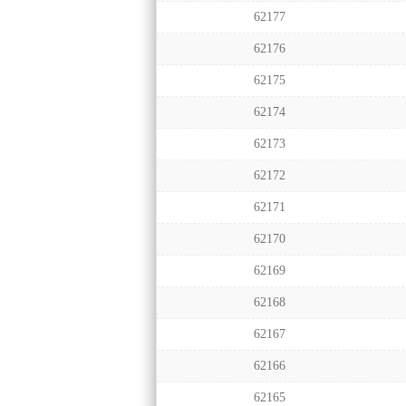
62177
62176
62175
62174
62173
62172
62171
62170
62169
62168
62167
62166
62165