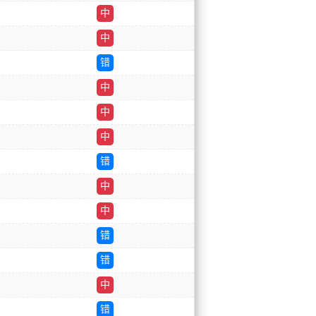
中
中
错
中
中
中
错
中
中
错
错
中
错