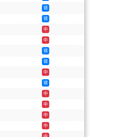
错
错
中
中
错
错
中
错
中
中
中
中
中