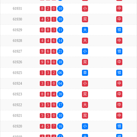
61931
8
2
0
10
小
中
61930
4
5
1
10
双
中
61929
0
8
3
11
大
错
61928
4
4
6
14
大
中
61927
9
6
6
21
小
错
61926
9
9
0
18
双
中
61925
1
3
2
06
单
错
61924
3
1
0
04
小
中
61923
8
8
4
20
双
中
61922
3
5
9
17
大
中
61921
5
5
0
10
双
中
61920
4
5
7
16
小
错