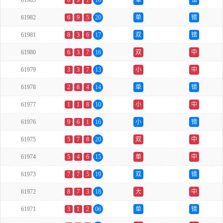
61983
0
9
1
10
单
错
61982
6
9
5
20
单
错
61981
8
3
6
17
双
错
61980
6
3
7
16
双
中
61979
3
3
7
13
小
中
61978
2
8
4
14
单
错
61977
1
1
8
10
小
中
61976
9
6
1
16
小
错
61975
5
7
8
20
双
中
61974
5
4
6
15
单
中
61973
7
7
5
19
双
错
61972
8
7
3
18
大
中
61971
3
1
2
06
单
错