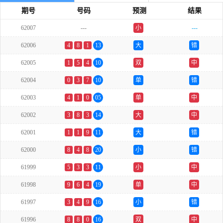
期号
号码
预测
结果
62007
---
小
---
62006
4
8
1
13
大
错
62005
1
5
4
10
双
中
62004
0
3
7
10
单
错
62003
4
1
0
05
单
中
62002
3
8
3
14
大
中
62001
1
1
9
11
大
错
62000
8
4
8
20
小
错
61999
5
3
3
11
小
中
61998
9
6
4
19
单
中
61997
3
4
9
16
小
错
61996
8
8
0
16
双
中