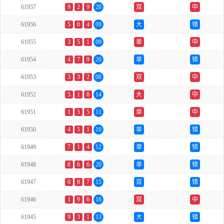
61957
9
2
9
20
双
中
61956
5
0
4
09
大
错
61955
3
5
1
09
单
中
61954
4
7
9
20
单
错
61953
3
3
2
08
双
中
61952
5
1
8
14
大
中
61951
1
5
5
11
单
中
61950
4
5
1
10
单
错
61949
7
1
4
12
单
错
61948
8
6
6
20
单
错
61947
0
8
7
15
双
错
61946
1
9
6
16
双
中
61945
9
3
1
13
大
错