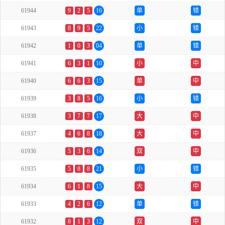
61944
9
2
5
16
单
错
61943
8
9
5
22
小
错
61942
1
0
3
04
单
错
61941
6
3
1
10
小
中
61940
6
6
3
15
单
中
61939
3
8
5
16
小
错
61938
3
7
7
17
大
中
61937
4
6
8
18
大
中
61936
5
3
6
14
双
中
61935
5
8
8
21
小
错
61934
6
1
8
15
大
中
61933
4
2
6
12
单
错
61932
8
1
3
12
双
中