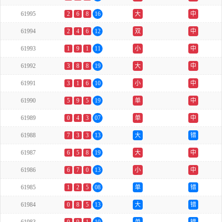
61995
2
6
8
16
大
中
61994
2
4
6
12
双
中
61993
1
9
1
11
小
中
61992
3
8
8
19
大
中
61991
3
1
6
10
小
中
61990
5
9
5
19
单
中
61989
0
4
3
07
单
中
61988
7
3
3
13
大
错
61987
6
5
8
19
大
中
61986
6
7
0
13
小
中
61985
1
2
5
08
单
错
61984
0
8
5
13
大
错