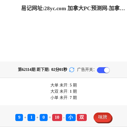
易记网址:28yc.com 加拿大PC预测网-加拿大pc28|提前在线预测官网|加拿大28开奖结果预测官网_极致火热优质的免费预测
第
62114
期 距下期:
02
分
01
秒
广告开关：
大单
未开:
5
期
大双
未开:
1
期
小单
未开:
7
期
9
1
0
10
小
双
咪牌
+
+
=
-