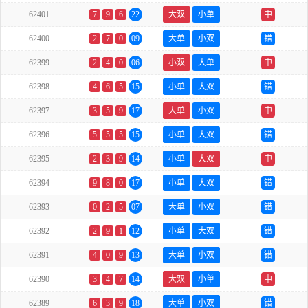
62401
7
9
6
22
大双
小单
中
62400
2
7
0
09
大单
小双
错
62399
2
4
0
06
小双
大单
中
62398
4
6
5
15
小单
大双
错
62397
3
5
9
17
大单
小双
中
62396
5
5
5
15
小单
大双
错
62395
2
3
9
14
小单
大双
中
62394
9
8
0
17
小单
大双
错
62393
0
2
5
07
大单
小双
错
62392
2
9
1
12
小单
大双
错
62391
4
0
9
13
大单
小双
错
62390
3
4
7
14
大双
小单
中
62389
6
3
9
18
大单
小双
错