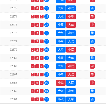
62376
1
6
1
08
大单
小双
中
62375
3
8
9
20
大单
小双
错
62374
7
1
5
13
大双
小单
中
62373
9
5
9
23
小双
大单
中
62372
8
3
5
16
大单
小双
错
62371
4
3
8
15
小单
大双
错
62370
2
2
0
04
大单
小双
中
62369
2
8
6
16
小双
大单
错
62368
7
1
4
12
大单
小双
中
62367
5
5
4
14
小单
大双
中
62366
0
9
0
09
小单
大双
中
62365
1
3
0
04
大双
小单
错
62364
2
5
6
13
小双
大单
错