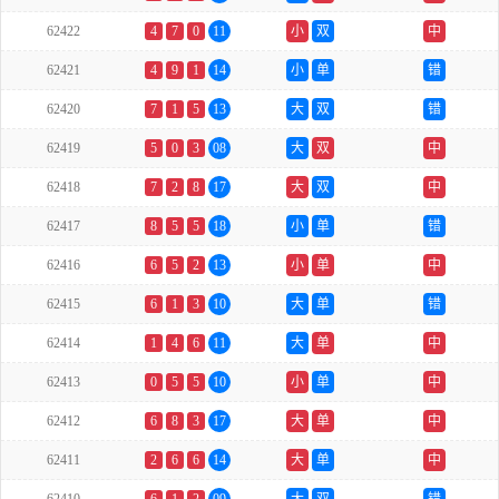
62422
4
7
0
11
小
双
中
62421
4
9
1
14
小
单
错
62420
7
1
5
13
大
双
错
62419
5
0
3
08
大
双
中
62418
7
2
8
17
大
双
中
62417
8
5
5
18
小
单
错
62416
6
5
2
13
小
单
中
62415
6
1
3
10
大
单
错
62414
1
4
6
11
大
单
中
62413
0
5
5
10
小
单
中
62412
6
8
3
17
大
单
中
62411
2
6
6
14
大
单
中