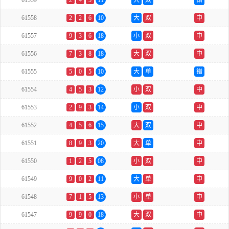
61559
2
4
5
11
大
双
错
61558
2
2
6
10
大
双
中
61557
9
3
6
18
小
双
中
61556
7
3
8
18
大
双
中
61555
5
0
5
10
大
单
错
61554
4
5
3
12
小
双
中
61553
2
9
3
14
小
双
中
61552
4
5
6
15
大
双
中
61551
8
9
3
20
大
单
中
61550
1
2
5
08
小
双
中
61549
9
0
2
11
大
单
中
61548
7
1
5
13
小
单
中
61547
9
9
0
18
大
双
中