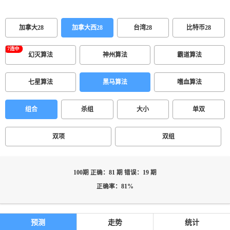
加拿大28
加拿大西28
台湾28
比特币28
幻灭算法
神州算法
霸道算法
七星算法
黑马算法
嗜血算法
组合
杀组
大小
单双
双项
双组
100期 正确：81 期 错误：19 期
正确率：81%
预测
走势
统计