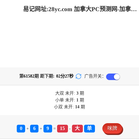
易记网址:28yc.com 加拿大PC预测网-加拿大pc28|提前在线预测官网|加拿大28开奖结果预测官网_极致火热优质的免费预测
第
61582
期 距下期:
02
分
27
秒
广告开关：
大双
未开:
3
期
小单
未开:
1
期
小双
未开:
14
期
0
6
9
15
大
单
咪牌
+
+
=
-