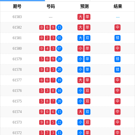
期号
号码
预测
结果
61583
---
大
单
---
61582
0
6
9
15
大
单
中
61581
0
2
3
05
大
双
错
61580
0
4
3
07
小
单
中
61579
5
6
9
20
小
单
错
61578
9
8
3
20
小
单
错
61577
6
6
7
19
大
单
中
61576
5
3
8
16
小
双
中
61575
5
8
7
20
小
双
中
61574
9
0
6
15
大
双
中
61573
9
8
5
22
小
双
中
61572
5
7
3
15
小
单
中