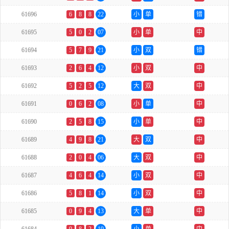
61696
6
8
8
22
小
单
错
61695
5
0
2
07
小
单
中
61694
5
7
9
21
小
双
错
61693
2
6
4
12
小
双
中
61692
5
2
5
12
大
双
中
61691
0
6
2
08
小
单
中
61690
2
5
8
15
小
单
中
61689
4
9
8
21
大
双
中
61688
2
0
4
06
大
双
中
61687
4
6
4
14
小
双
中
61686
5
8
1
14
小
双
中
61685
0
9
4
13
大
单
中