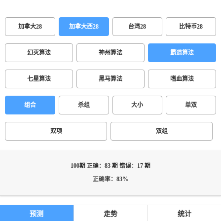
加拿大28
加拿大西28
台湾28
比特币28
幻灭算法
神州算法
霸道算法
七星算法
黑马算法
嗜血算法
组合
杀组
大小
单双
双项
双组
100期 正确：83 期 错误：17 期
正确率：83%
预测
走势
统计