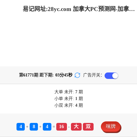
易记网址:28yc.com 加拿大PC预测网-加拿大pc28|提前在线预测官网|加拿大28开奖结果预测官网_极致火热优质的免费预测
第
61771
期 距下期:
03
分
45
秒
广告开关：
大单
未开:
7
期
小单
未开:
1
期
小双
未开:
4
期
4
8
4
16
大
双
咪牌
+
+
=
-