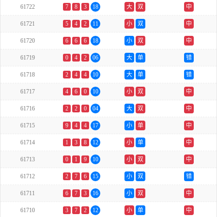
61722
7
8
3
18
大
双
中
61721
5
4
2
11
小
双
中
61720
6
6
6
18
小
双
中
61719
0
4
2
06
大
单
错
61718
2
4
4
10
大
单
错
61717
4
6
0
10
小
双
中
61716
2
2
0
04
大
双
中
61715
9
4
4
17
小
单
中
61714
1
3
8
12
小
单
中
61713
0
1
9
10
小
双
中
61712
2
7
6
15
小
双
错
61711
6
7
3
16
小
双
中
61710
3
7
2
12
小
单
中