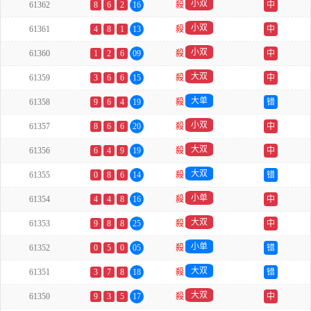
小双
61362
8
6
2
16
殺
中
小双
61361
4
8
1
13
殺
中
小双
61360
1
2
6
09
殺
中
大双
61359
3
6
6
15
殺
中
大单
61358
9
6
4
19
殺
错
小双
61357
8
6
6
20
殺
中
大双
61356
6
4
9
19
殺
中
大双
61355
0
8
6
14
殺
错
小单
61354
4
4
8
16
殺
中
大双
61353
9
8
8
25
殺
中
小单
61352
0
5
0
05
殺
错
大双
61351
3
7
8
18
殺
错
大双
61350
9
3
5
17
殺
中