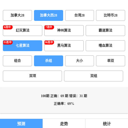
加拿大28
加拿大西28
台湾28
比特币28
幻灭算法
神州算法
霸道算法
七星算法
黑马算法
嗜血算法
组合
杀组
大小
单双
双项
双组
100期 正确：69 期 错误：31 期
正确率：69%
预测
走势
统计