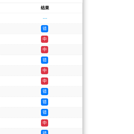
结果
---
错
中
中
错
中
中
错
错
错
中
错