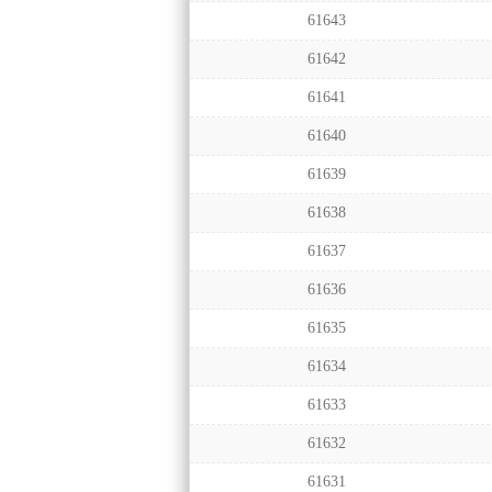
61643
61642
61641
61640
61639
61638
61637
61636
61635
61634
61633
61632
61631