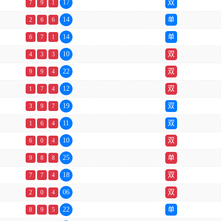
17
双
7
9
1
14
单
2
6
6
14
单
6
7
1
10
双
4
3
3
22
双
9
9
4
12
双
1
7
4
19
双
3
9
7
11
双
1
6
4
10
双
6
0
4
25
单
9
8
8
18
双
7
7
4
06
双
2
0
4
22
单
8
9
5