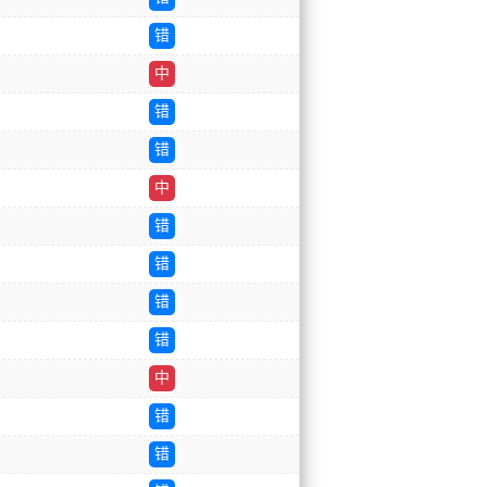
错
中
错
错
中
错
错
错
错
中
错
错