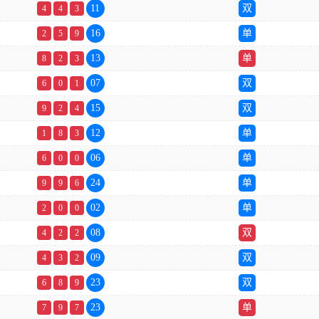
11
双
4
4
3
16
单
2
5
9
13
单
8
2
3
07
双
6
0
1
15
双
9
2
4
12
单
1
8
3
06
单
6
0
0
24
单
9
9
6
02
单
2
0
0
08
双
4
2
2
09
双
4
3
2
23
双
6
8
9
23
单
7
9
7