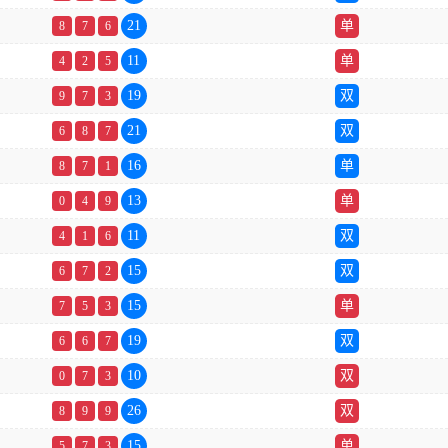
21
单
8
7
6
11
单
4
2
5
19
双
9
7
3
21
双
6
8
7
16
单
8
7
1
13
单
0
4
9
11
双
4
1
6
15
双
6
7
2
15
单
7
5
3
19
双
6
6
7
10
双
0
7
3
26
双
8
9
9
15
单
5
7
3