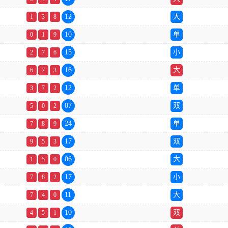
12
大
1
3
8
10
单
0
1
9
15
小
2
7
6
16
大
6
7
3
12
单
3
7
2
07
双
5
0
2
24
单
7
8
9
17
双
9
5
3
06
大
1
5
0
17
小
7
8
2
11
大
7
4
0
10
双
4
5
1