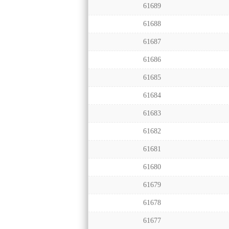
61689
61688
61687
61686
61685
61684
61683
61682
61681
61680
61679
61678
61677