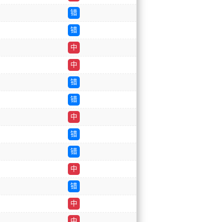
错
错
中
中
错
错
中
错
错
中
错
中
中