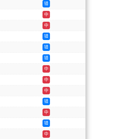
错
中
中
错
错
错
中
中
中
错
中
错
中