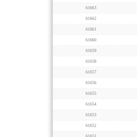
61663
61662
61661
61660
61659
61658
61657
61656
61655
61654
61653
61652
61651