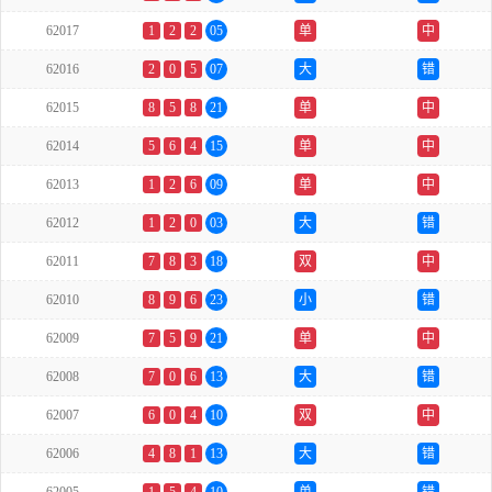
62017
1
2
2
05
单
中
62016
2
0
5
07
大
错
62015
8
5
8
21
单
中
62014
5
6
4
15
单
中
62013
1
2
6
09
单
中
62012
1
2
0
03
大
错
62011
7
8
3
18
双
中
62010
8
9
6
23
小
错
62009
7
5
9
21
单
中
62008
7
0
6
13
大
错
62007
6
0
4
10
双
中
62006
4
8
1
13
大
错