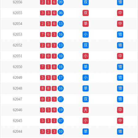
62056
2
1
6
09
双
错
62055
3
3
0
06
双
中
62054
2
5
6
13
单
中
62053
7
6
3
16
小
错
62052
2
8
3
13
双
错
62051
7
0
3
10
小
中
62050
7
1
8
16
单
错
62049
5
3
9
17
小
错
62048
8
8
0
16
单
错
62047
0
2
5
07
双
错
62046
5
5
9
19
大
中
62045
5
1
1
07
小
中
62044
5
2
3
10
单
错