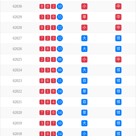
62030
8
0
2
10
小
中
62029
3
3
9
15
单
中
62028
9
2
1
12
小
中
62027
7
2
3
12
大
错
62026
2
8
3
13
大
错
62025
2
3
3
08
小
中
62024
5
3
0
08
大
错
62023
0
6
5
11
双
错
62022
4
1
9
14
单
错
62021
1
8
4
13
双
错
62020
7
7
0
14
单
错
62019
3
0
7
10
大
错
62018
1
8
5
14
小
错