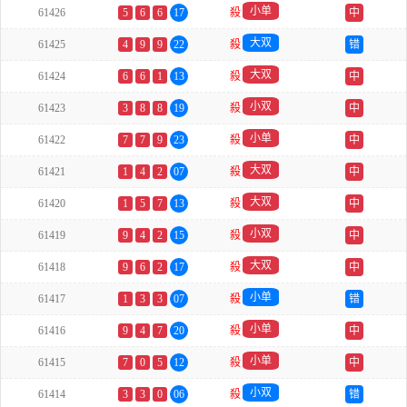
小单
61426
5
6
6
17
殺
中
大双
61425
4
9
9
22
殺
错
大双
61424
6
6
1
13
殺
中
小双
61423
3
8
8
19
殺
中
小单
61422
7
7
9
23
殺
中
大双
61421
1
4
2
07
殺
中
大双
61420
1
5
7
13
殺
中
小双
61419
9
4
2
15
殺
中
大双
61418
9
6
2
17
殺
中
小单
61417
1
3
3
07
殺
错
小单
61416
9
4
7
20
殺
中
小单
61415
7
0
5
12
殺
中
小双
61414
3
3
0
06
殺
错