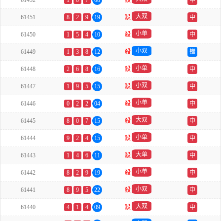
61452
1
0
7
08
殺
中
大双
61451
8
2
9
19
殺
中
小单
61450
1
5
4
10
殺
中
小双
61449
1
3
8
12
殺
错
小单
61448
2
6
8
16
殺
中
小双
61447
1
9
5
15
殺
中
小单
61446
0
2
2
04
殺
中
大双
61445
8
0
7
15
殺
中
小单
61444
9
2
4
15
殺
中
大单
61443
1
4
6
11
殺
中
小单
61442
8
2
9
19
殺
中
小双
61441
8
9
5
22
殺
中
大双
61440
4
1
4
09
殺
中