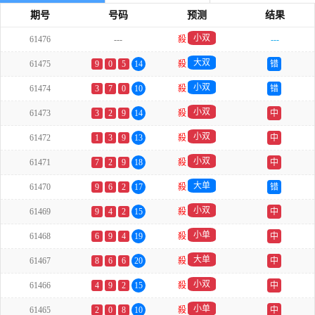
期号
号码
预测
结果
小双
61476
---
殺
---
大双
61475
9
0
5
14
殺
错
小双
61474
3
7
0
10
殺
错
小双
61473
3
2
9
14
殺
中
小双
61472
1
3
9
13
殺
中
小双
61471
7
2
9
18
殺
中
大单
61470
9
6
2
17
殺
错
小双
61469
9
4
2
15
殺
中
小单
61468
6
9
4
19
殺
中
大单
61467
8
6
6
20
殺
中
小双
61466
4
9
2
15
殺
中
小单
61465
2
0
8
10
殺
中