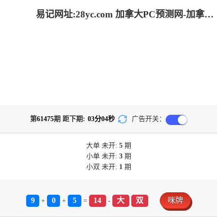
易记网址:28yc.com 加拿大PC预测网-加拿大pc28|提前在线预测官网|加拿大28开奖结果预测官网_极致火热优质的免费预测
第
61475
期 距下期:
03
分
04
秒
广告开关：
大单
未开:
5
期
小单
未开:
3
期
小双
未开:
1
期
9
0
5
14
大
双
咪牌
+
+
=
-