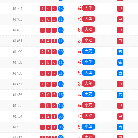
大单
61464
1
6
6
13
殺
中
大单
61463
8
0
3
11
殺
中
大双
61462
8
2
5
15
殺
中
小双
61461
6
4
1
11
殺
中
大双
61460
7
7
6
20
殺
错
小单
61459
2
9
0
11
殺
错
大单
61458
7
7
7
21
殺
错
大单
61457
1
9
3
13
殺
中
大双
61456
0
9
7
16
殺
错
小双
61455
4
9
3
16
殺
中
大双
61454
0
2
1
03
殺
中
小单
61453
0
2
1
03
殺
错
大双