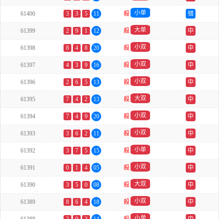
小单
61400
3
3
5
11
殺
错
大单
61399
2
9
1
12
殺
中
小双
61398
8
4
8
20
殺
中
小双
61397
4
3
9
16
殺
中
小双
61396
2
6
5
13
殺
中
大双
61395
7
4
2
13
殺
中
小双
61394
7
4
9
20
殺
中
小双
61393
3
6
2
11
殺
中
小单
61392
3
7
5
15
殺
中
小双
61391
0
1
4
05
殺
中
大双
61390
3
5
0
08
殺
中
小双
61389
8
6
4
18
殺
中
小单