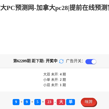
第
62209
期 距下期:
开奖中
广告开关：
大双
未开:
4
期
小单
未开:
2
期
小双
未开:
1
期
9
+
9
+
5
=
23
-
大
单
咪牌