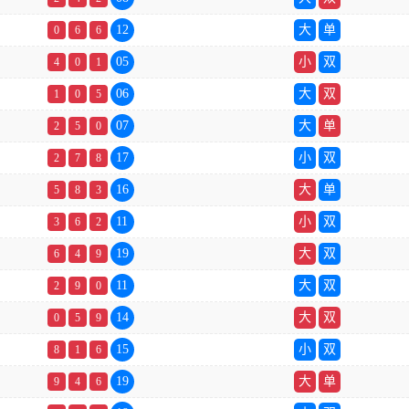
12
大
单
0
6
6
05
小
双
4
0
1
06
大
双
1
0
5
07
大
单
2
5
0
17
小
双
2
7
8
16
大
单
5
8
3
11
小
双
3
6
2
19
大
双
6
4
9
11
大
双
2
9
0
14
大
双
0
5
9
15
小
双
8
1
6
19
大
单
9
4
6