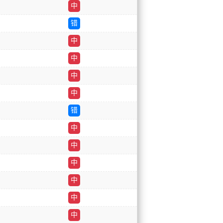
中
错
中
中
中
中
错
中
中
中
中
中
中