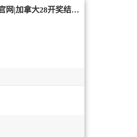
易记网址:28yc.com 加拿大PC预测网-加拿大pc28|提前在线预测官网|加拿大28开奖结果预测官网_极致火热优质的免费预测