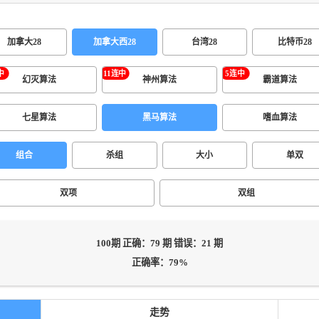
加拿大28
加拿大西28
台湾28
比特币28
幻灭算法
神州算法
霸道算法
七星算法
黑马算法
嗜血算法
组合
杀组
大小
单双
双项
双组
100期 正确：79 期 错误：21 期
正确率：79%
走势