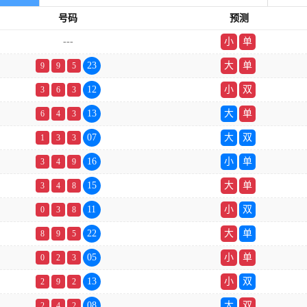
号码
预测
---
小
单
23
大
单
9
9
5
12
小
双
3
6
3
13
大
单
6
4
3
07
大
双
1
3
3
16
小
单
3
4
9
15
大
单
3
4
8
11
小
双
0
3
8
22
大
单
8
9
5
05
小
单
0
2
3
13
小
双
2
9
2
08
大
双
2
4
2