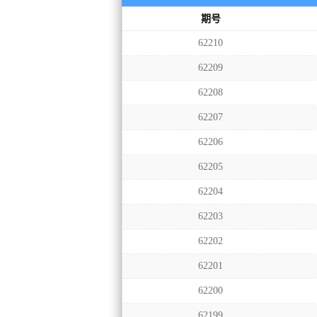
期号
62210
62209
62208
62207
62206
62205
62204
62203
62202
62201
62200
62199