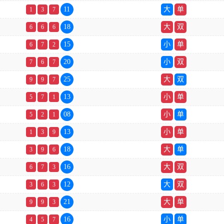
11
大
单
1
3
7
18
大
双
6
6
6
15
小
单
6
7
2
20
小
双
7
6
7
25
大
双
9
9
7
13
小
单
5
7
1
08
小
单
5
2
1
13
小
单
1
3
9
18
大
单
3
9
6
16
大
双
6
7
3
12
大
双
3
6
3
21
大
单
9
9
3
16
小
单
4
5
7