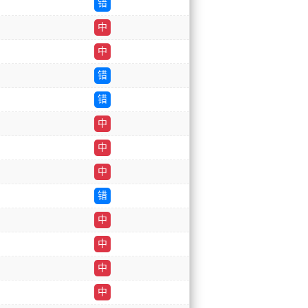
错
中
中
错
错
中
中
中
错
中
中
中
中