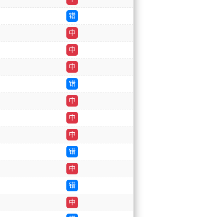
错
中
中
中
错
中
中
中
错
中
错
中