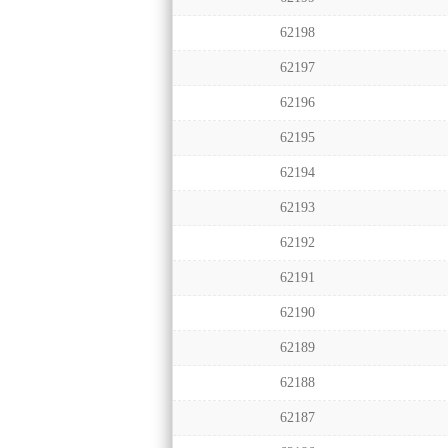
62198
62197
62196
62195
62194
62193
62192
62191
62190
62189
62188
62187