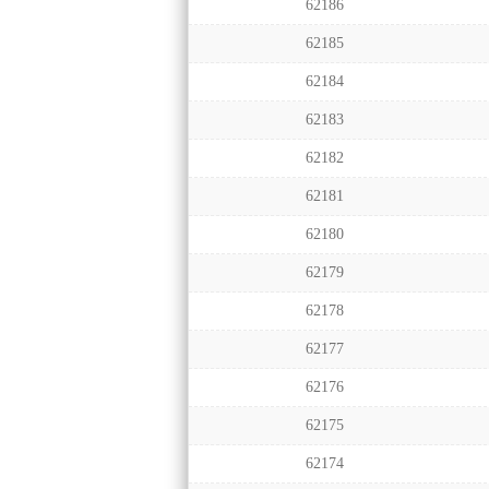
62186
62185
62184
62183
62182
62181
62180
62179
62178
62177
62176
62175
62174