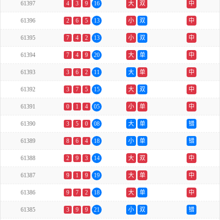
61397
4
3
9
16
大
双
中
61396
2
6
5
13
小
双
中
61395
7
4
2
13
小
双
中
61394
7
4
9
20
大
单
中
61393
3
6
2
11
大
单
中
61392
3
7
5
15
大
双
中
61391
0
1
4
05
小
单
中
61390
3
5
0
08
大
单
错
61389
8
6
4
18
小
单
错
61388
2
9
3
14
大
双
中
61387
9
1
9
19
大
单
中
61386
9
7
2
18
大
单
中
61385
3
9
9
21
小
双
错