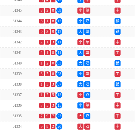
61346
8
4
7
19
小
单
中
61345
7
2
0
09
小
单
中
61344
6
1
8
15
小
双
错
61343
0
3
9
12
大
单
错
61342
7
1
3
11
小
单
中
61341
2
1
8
11
大
单
中
61340
1
2
0
03
大
双
错
61339
8
7
8
23
小
单
中
61338
1
3
3
07
大
双
错
61337
1
7
5
13
小
双
中
61336
7
5
3
15
小
单
中
61335
7
9
7
23
大
双
中
61334
9
9
2
20
大
双
中