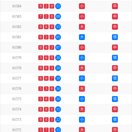
61584
9
2
0
11
小
中
61583
7
2
0
09
小
中
61582
0
6
9
15
大
中
61581
0
2
3
05
大
错
61580
0
4
3
07
小
中
61579
5
6
9
20
小
错
61578
9
8
3
20
大
中
61577
6
6
7
19
小
错
61576
5
3
8
16
大
中
61575
5
8
7
20
小
错
61574
9
0
6
15
大
中
61573
9
8
5
22
小
错
61572
5
7
3
15
大
中