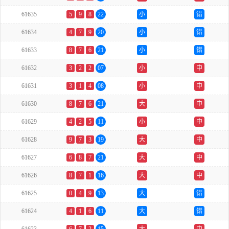
61635
5
9
8
22
小
错
61634
4
7
9
20
小
错
61633
8
7
6
21
小
错
61632
3
2
2
07
小
中
61631
3
1
4
08
小
中
61630
8
7
6
21
大
中
61629
4
2
5
11
小
中
61628
9
7
3
19
大
中
61627
6
8
7
21
大
中
61626
8
7
1
16
大
中
61625
0
4
9
13
大
错
61624
4
1
6
11
大
错