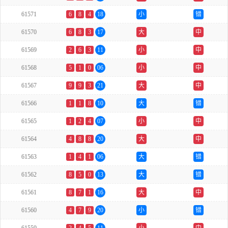
61571
6
8
4
18
小
错
61570
6
8
3
17
大
中
61569
2
6
3
11
小
中
61568
5
1
0
06
小
中
61567
9
9
3
21
大
中
61566
1
1
8
10
大
错
61565
1
2
4
07
小
中
61564
4
8
8
20
大
中
61563
1
4
1
06
大
错
61562
8
5
0
13
大
错
61561
8
7
1
16
大
中
61560
4
7
9
20
小
错