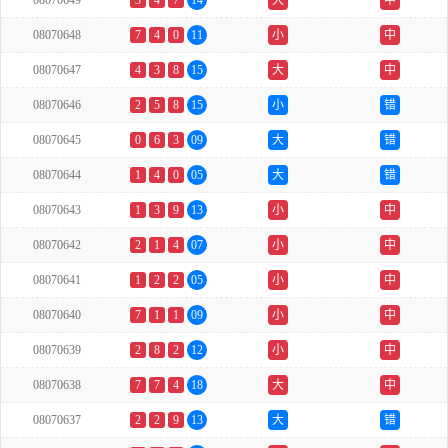
08070649
3
4
7
14
大
中
08070648
7
4
0
11
小
中
08070647
4
3
8
15
大
中
08070646
2
5
8
15
小
错
08070645
0
6
3
09
大
错
08070644
1
4
0
05
大
错
08070643
1
3
9
13
小
中
08070642
2
1
4
07
小
中
08070641
1
2
2
05
小
中
08070640
7
1
1
09
小
中
08070639
2
8
2
12
小
中
08070638
7
7
4
18
大
中
08070637
2
2
9
13
大
错