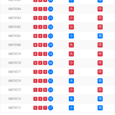
08070585
9
6
9
24
小
错
08070584
2
7
5
14
大
中
08070583
1
9
2
12
小
中
08070582
1
3
6
10
小
中
08070581
9
4
2
15
小
错
08070580
8
8
3
19
大
中
08070579
8
7
3
18
大
中
08070578
0
2
6
08
小
中
08070577
3
0
9
12
小
中
08070576
1
5
1
07
大
错
08070575
1
3
6
10
小
中
08070574
3
4
2
09
大
错
08070573
5
5
7
17
小
错