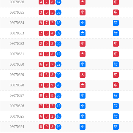
08070636
4
2
8
14
大
中
08070635
3
0
5
08
小
中
08070634
9
7
2
18
小
错
08070633
2
3
4
09
大
错
08070632
2
0
3
05
小
中
08070631
6
3
8
17
大
中
08070630
6
9
7
22
小
错
08070629
4
8
8
20
大
中
08070628
3
8
9
20
大
中
08070627
9
2
9
20
小
错
08070626
7
3
7
17
小
错
08070625
6
8
2
16
小
错
08070624
8
0
8
16
小
错