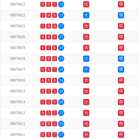
08070623
3
6
7
16
大
中
08070622
1
4
8
13
大
错
08070621
1
8
8
17
大
中
08070620
9
8
8
25
大
中
08070619
6
7
6
19
大
中
08070618
6
9
8
23
小
错
08070617
6
6
7
19
小
错
08070616
0
8
6
14
大
中
08070615
8
5
5
18
大
中
08070614
1
2
6
09
小
中
08070613
9
5
1
15
大
中
08070612
9
8
2
19
大
中
08070611
9
1
7
17
大
中