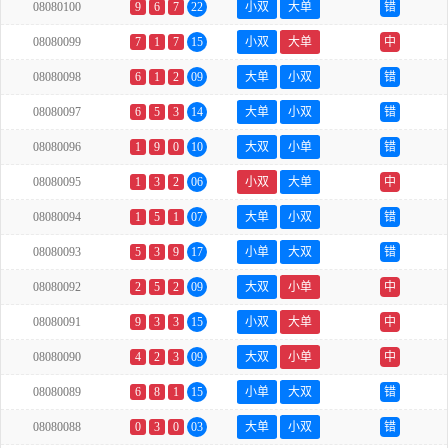
08080100
9
6
7
22
小双
大单
错
08080099
7
1
7
15
小双
大单
中
08080098
6
1
2
09
大单
小双
错
08080097
6
5
3
14
大单
小双
错
08080096
1
9
0
10
大双
小单
错
08080095
1
3
2
06
小双
大单
中
08080094
1
5
1
07
大单
小双
错
08080093
5
3
9
17
小单
大双
错
08080092
2
5
2
09
大双
小单
中
08080091
9
3
3
15
小双
大单
中
08080090
4
2
3
09
大双
小单
中
08080089
6
8
1
15
小单
大双
错
08080088
0
3
0
03
大单
小双
错