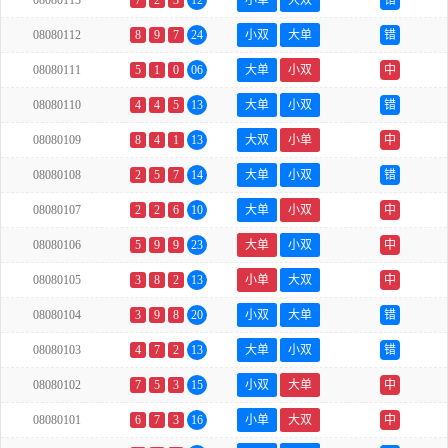
08080113
7
2
3
12
小单
大双
错
08080112
8
9
7
24
小双
大单
错
08080111
5
1
0
06
大单
小双
中
08080110
4
4
5
13
大单
小双
错
08080109
8
4
1
13
大双
小单
中
08080108
2
5
7
14
大单
小双
错
08080107
2
2
6
10
大单
小双
中
08080106
5
9
9
23
大单
小双
中
08080105
3
8
2
13
小单
大双
中
08080104
3
9
8
20
小双
大单
错
08080103
4
7
2
13
大单
小双
错
08080102
7
5
3
15
小双
大单
中
08080101
6
7
3
16
小单
大双
中