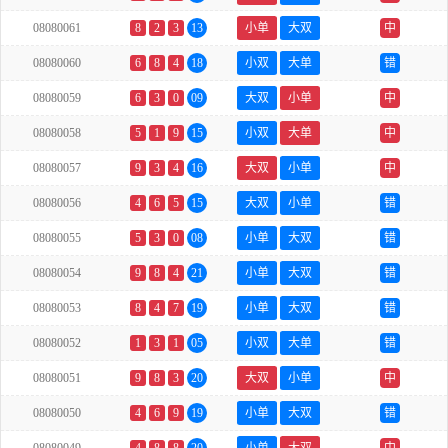
08080061
8
2
3
13
小单
大双
中
08080060
6
8
4
18
小双
大单
错
08080059
6
3
0
09
大双
小单
中
08080058
5
1
9
15
小双
大单
中
08080057
9
3
4
16
大双
小单
中
08080056
4
6
5
15
大双
小单
错
08080055
5
3
0
08
小单
大双
错
08080054
9
8
4
21
小单
大双
错
08080053
8
4
7
19
小单
大双
错
08080052
1
3
1
05
小双
大单
错
08080051
9
8
3
20
大双
小单
中
08080050
4
6
9
19
小单
大双
错