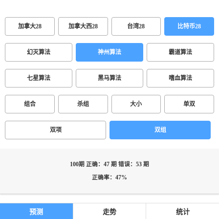
加拿大28
加拿大西28
台湾28
比特币28
幻灭算法
神州算法
霸道算法
七星算法
黑马算法
嗜血算法
组合
杀组
大小
单双
双项
双组
100期 正确：47 期 错误：53 期
正确率：47%
预测
走势
统计