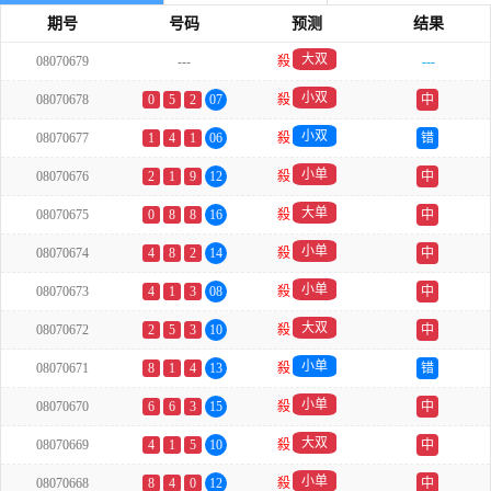
期号
号码
预测
结果
大双
08070679
---
殺
---
小双
08070678
0
5
2
07
殺
中
小双
08070677
1
4
1
06
殺
错
小单
08070676
2
1
9
12
殺
中
大单
08070675
0
8
8
16
殺
中
小单
08070674
4
8
2
14
殺
中
小单
08070673
4
1
3
08
殺
中
大双
08070672
2
5
3
10
殺
中
小单
08070671
8
1
4
13
殺
错
小单
08070670
6
6
3
15
殺
中
大双
08070669
4
1
5
10
殺
中
小单
08070668
8
4
0
12
殺
中