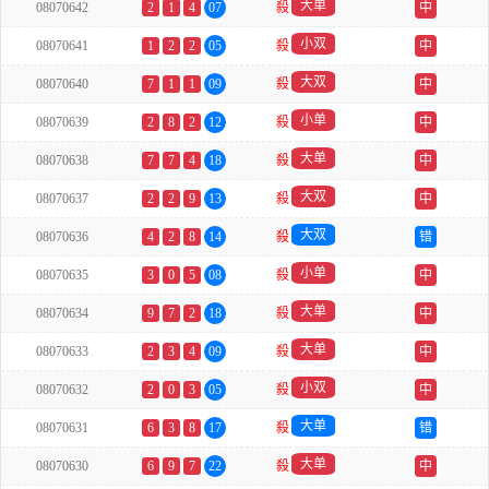
大单
08070642
2
1
4
07
殺
中
小双
08070641
1
2
2
05
殺
中
大双
08070640
7
1
1
09
殺
中
小单
08070639
2
8
2
12
殺
中
大单
08070638
7
7
4
18
殺
中
大双
08070637
2
2
9
13
殺
中
大双
08070636
4
2
8
14
殺
错
小单
08070635
3
0
5
08
殺
中
大单
08070634
9
7
2
18
殺
中
大单
08070633
2
3
4
09
殺
中
小双
08070632
2
0
3
05
殺
中
大单
08070631
6
3
8
17
殺
错
大单
08070630
6
9
7
22
殺
中