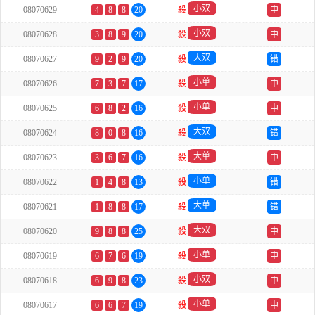
小双
08070629
4
8
8
20
殺
中
小双
08070628
3
8
9
20
殺
中
大双
08070627
9
2
9
20
殺
错
小单
08070626
7
3
7
17
殺
中
小单
08070625
6
8
2
16
殺
中
大双
08070624
8
0
8
16
殺
错
大单
08070623
3
6
7
16
殺
中
小单
08070622
1
4
8
13
殺
错
大单
08070621
1
8
8
17
殺
错
大双
08070620
9
8
8
25
殺
中
小单
08070619
6
7
6
19
殺
中
小双
08070618
6
9
8
23
殺
中
小单
08070617
6
6
7
19
殺
中