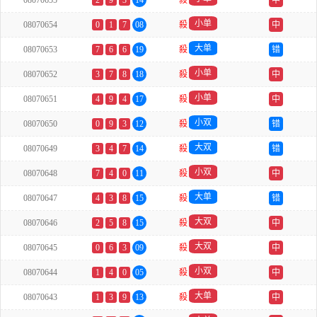
08070655
2
9
3
14
殺
中
小单
08070654
0
1
7
08
殺
中
大单
08070653
7
6
6
19
殺
错
小单
08070652
3
7
8
18
殺
中
小单
08070651
4
9
4
17
殺
中
小双
08070650
0
9
3
12
殺
错
大双
08070649
3
4
7
14
殺
错
小双
08070648
7
4
0
11
殺
中
大单
08070647
4
3
8
15
殺
错
大双
08070646
2
5
8
15
殺
中
大双
08070645
0
6
3
09
殺
中
小双
08070644
1
4
0
05
殺
中
大单
08070643
1
3
9
13
殺
中