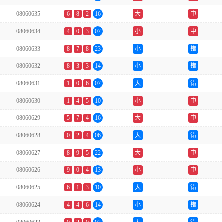
08060635
6
8
2
16
大
中
08060634
4
0
3
07
小
中
08060633
8
7
8
23
小
错
08060632
8
3
3
14
小
错
08060631
1
0
6
07
大
错
08060630
1
4
5
10
小
中
08060629
5
7
4
16
大
中
08060628
0
2
4
06
大
错
08060627
8
9
5
22
大
中
08060626
9
0
4
13
小
中
08060625
6
1
3
10
大
错
08060624
4
4
6
14
小
错