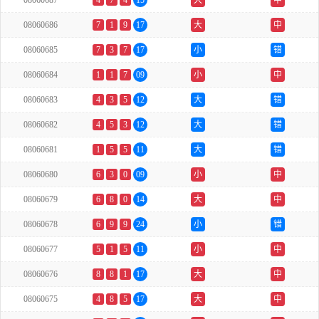
08060687
4
7
4
15
大
中
08060686
7
1
9
17
大
中
08060685
7
3
7
17
小
错
08060684
1
1
7
09
小
中
08060683
4
3
5
12
大
错
08060682
4
5
3
12
大
错
08060681
1
5
5
11
大
错
08060680
6
3
0
09
小
中
08060679
6
8
0
14
大
中
08060678
6
9
9
24
小
错
08060677
5
1
5
11
小
中
08060676
8
8
1
17
大
中
08060675
4
8
5
17
大
中