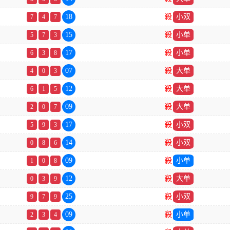
18
殺
小双
7
4
7
15
殺
小单
5
7
3
17
殺
小单
6
3
8
07
殺
大单
4
0
3
12
殺
大单
6
1
5
09
殺
大单
2
0
7
17
殺
小双
5
9
3
14
殺
小双
0
8
6
09
殺
小单
1
0
8
12
殺
大单
0
3
9
25
殺
小双
9
7
9
09
殺
小单
2
3
4