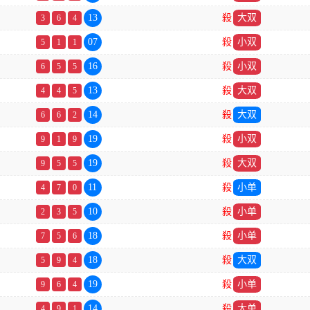
13
殺
大双
3
6
4
07
殺
小双
5
1
1
16
殺
小双
6
5
5
13
殺
大双
4
4
5
14
殺
大双
6
6
2
19
殺
小双
9
1
9
19
殺
大双
9
5
5
11
殺
小单
4
7
0
10
殺
小单
2
3
5
18
殺
小单
7
5
6
18
殺
大双
5
9
4
19
殺
小单
9
6
4
14
殺
大单
4
9
1