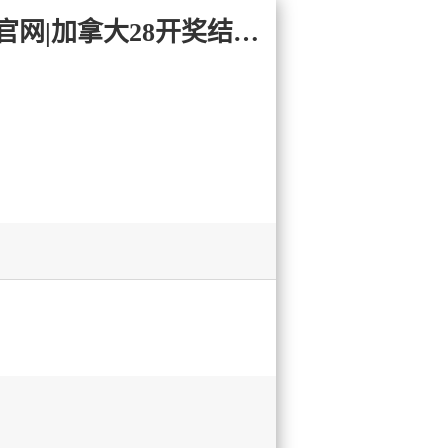
易记网址:28yc.com 加拿大PC预测网-加拿大pc28|提前在线预测官网|加拿大28开奖结果预测官网_极致火热优质的免费预测