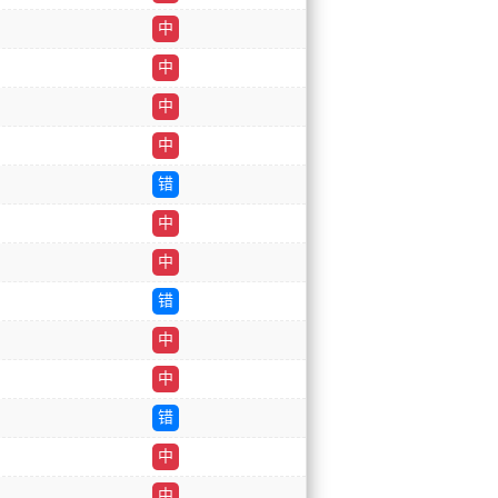
中
中
中
中
错
中
中
错
中
中
错
中
中