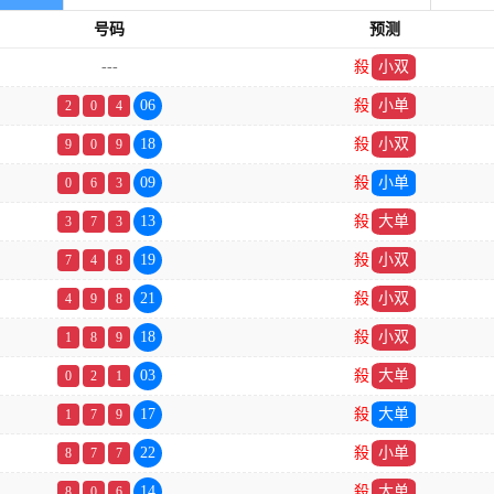
号码
预测
---
殺
小双
06
殺
小单
2
0
4
18
殺
小双
9
0
9
09
殺
小单
0
6
3
13
殺
大单
3
7
3
19
殺
小双
7
4
8
21
殺
小双
4
9
8
18
殺
小双
1
8
9
03
殺
大单
0
2
1
17
殺
大单
1
7
9
22
殺
小单
8
7
7
14
殺
大单
8
0
6