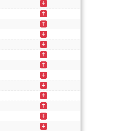
中
中
中
中
中
中
中
中
中
中
中
中
中