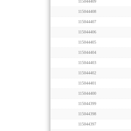
115044409
115044408
115044407
115044406
115044405
115044404
115044403
115044402
115044401
115044400
115044399
115044398
115044397