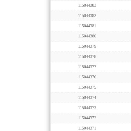
115044383
115044382
115044381
115044380
115044379
115044378
115044377
115044376
115044375
115044374
115044373
115044372
115044371