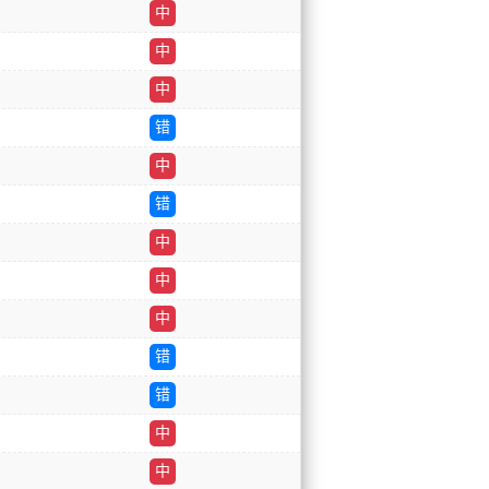
中
中
中
错
中
错
中
中
中
错
错
中
中