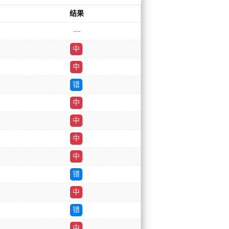
结果
---
中
中
错
中
中
中
中
错
中
错
中