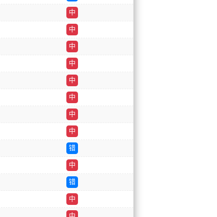
中
中
中
中
中
中
中
中
错
中
错
中
中