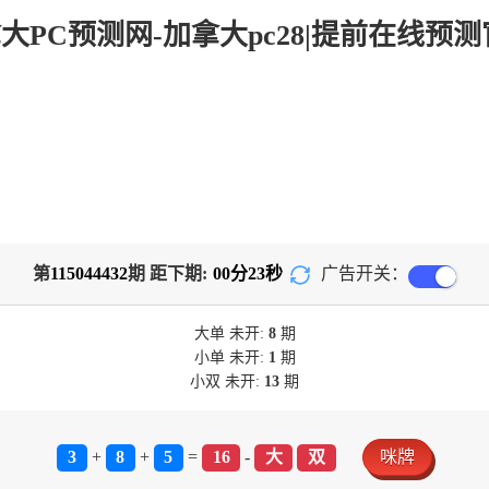
第
115044432
期 距下期:
00
分
23
秒
广告开关：
大单
未开:
8
期
小单
未开:
1
期
小双
未开:
13
期
3
+
8
+
5
=
16
-
大
双
咪牌