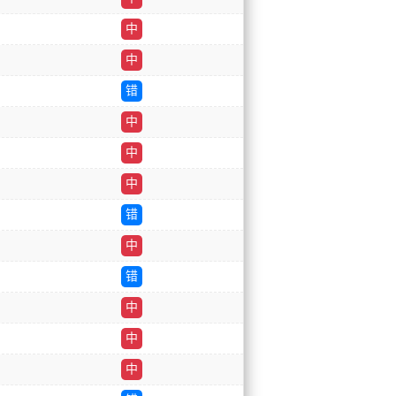
中
中
错
中
中
中
错
中
错
中
中
中