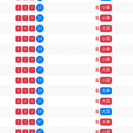
15
殺
小单
3
5
7
21
殺
小单
5
7
9
23
殺
大双
8
9
6
14
殺
小双
2
3
9
19
殺
小单
5
9
5
17
殺
小单
6
2
9
17
殺
大双
2
8
7
19
殺
小双
7
3
9
19
殺
大单
9
1
9
21
殺
大双
4
9
8
18
殺
大双
7
8
3
07
殺
大单
1
5
1
07
殺
小双
4
3
0