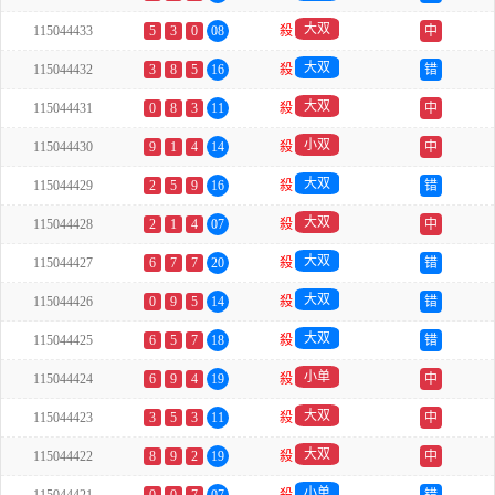
大双
115044433
5
3
0
08
殺
中
大双
115044432
3
8
5
16
殺
错
大双
115044431
0
8
3
11
殺
中
小双
115044430
9
1
4
14
殺
中
大双
115044429
2
5
9
16
殺
错
大双
115044428
2
1
4
07
殺
中
大双
115044427
6
7
7
20
殺
错
大双
115044426
0
9
5
14
殺
错
大双
115044425
6
5
7
18
殺
错
小单
115044424
6
9
4
19
殺
中
大双
115044423
3
5
3
11
殺
中
大双
115044422
8
9
2
19
殺
中
小单