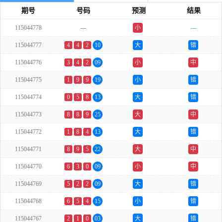
期号
号码
预测
结果
115044778
---
小
---
单
115044777
4
4
2
10
大
错
115044776
3
4
2
09
小
中
115044775
1
9
9
19
小
错
115044774
0
5
8
13
大
错
115044773
8
8
9
25
大
中
115044772
1
8
4
13
大
错
115044771
8
9
5
22
大
中
115044770
6
3
0
09
小
中
115044769
5
2
2
09
大
错
115044768
6
5
4
15
小
错
115044767
2
1
0
03
大
错