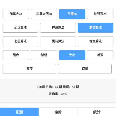
加拿大28
加拿大西28
台湾28
比特币28
幻灭算法
神州算法
霸道算法
七星算法
黑马算法
嗜血算法
组合
杀组
大小
单双
双项
双组
100期 正确：45 期 错误：55 期
正确率：45%
预测
走势
统计