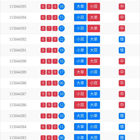
115044395
6
0
4
10
大单
小双
中
115044394
6
5
4
15
小双
大单
中
115044393
8
7
2
17
小双
大单
中
115044392
6
7
9
22
小双
大单
错
115044391
8
7
4
19
小单
大双
错
115044390
3
6
7
16
小单
大双
中
115044389
2
6
9
17
大单
小双
中
115044388
0
1
5
06
大单
小双
中
115044387
9
0
1
10
小双
大单
中
115044386
3
9
0
12
小双
大单
中
115044385
1
4
5
10
大双
小单
错
115044384
6
5
0
11
大单
小双
错
115044383
1
6
1
08
小单
大双
错