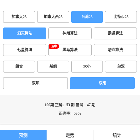
加拿大28
加拿大西28
台湾28
比特币28
幻灭算法
神州算法
霸道算法
七星算法
黑马算法
嗜血算法
组合
杀组
大小
单双
双项
双组
100期 正确：53 期 错误：47 期
正确率：53%
预测
走势
统计