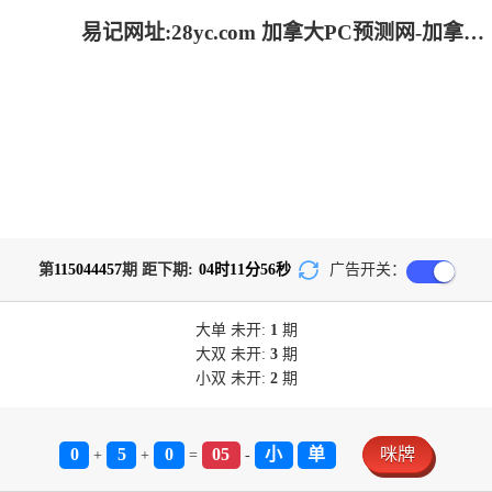
易记网址:28yc.com 加拿大PC预测网-加拿大pc28|提前在线预测官网|加拿大28开奖结果预测官网_极致火热优质的免费预测
第
115044457
期 距下期:
04
时
11
分
56
秒
广告开关：
大单
未开:
1
期
大双
未开:
3
期
小双
未开:
2
期
0
5
0
05
小
单
咪牌
+
+
=
-