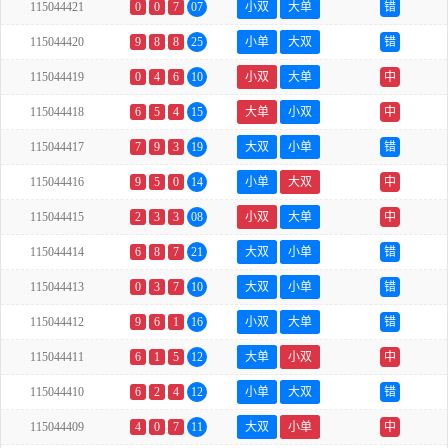
115044421
0
0
7
07
小双
大单
错
115044420
9
8
8
25
小单
大双
错
115044419
0
4
6
10
小双
大单
中
115044418
6
5
4
15
大单
小双
中
115044417
7
9
3
19
大双
小单
错
115044416
9
5
0
14
小单
大双
中
115044415
2
3
3
08
小双
大单
中
115044414
6
8
7
21
大双
小单
错
115044413
0
3
7
10
大双
小单
错
115044412
9
6
1
16
小双
大单
错
115044411
6
1
5
12
大单
小双
中
115044410
6
2
4
12
小单
大双
错
115044409
4
0
7
11
大双
小单
中