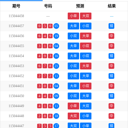
期号
号码
预测
结果
115044458
---
小单
大双
---
115044457
0
5
0
05
大单
小双
错
115044456
6
4
9
19
小双
大单
中
115044455
3
1
0
04
大单
小双
中
115044454
4
9
3
16
大单
小双
错
115044453
6
7
8
21
小双
大单
中
115044452
2
7
2
11
小双
大单
错
115044451
3
0
1
04
大单
小双
中
115044450
4
4
1
09
小双
大单
错
115044449
4
1
6
11
小单
大双
中
115044448
2
8
8
18
大双
小单
中
115044447
7
5
5
17
大双
小单
错