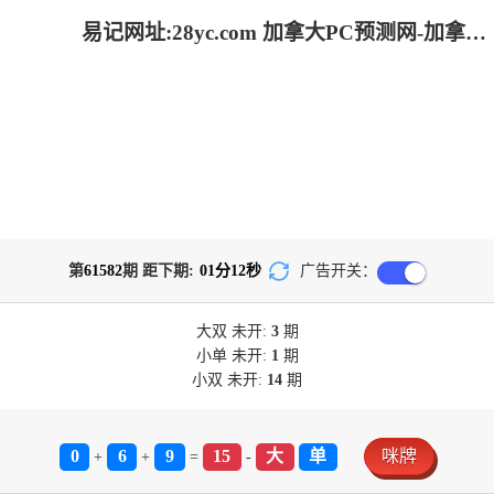
易记网址:28yc.com 加拿大PC预测网-加拿大pc28|提前在线预测官网|加拿大28开奖结果预测官网_极致火热优质的免费预测
第
61582
期 距下期:
01
分
12
秒
广告开关：
大双
未开:
3
期
小单
未开:
1
期
小双
未开:
14
期
0
6
9
15
大
单
咪牌
+
+
=
-