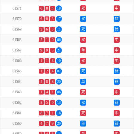
61571
6
8
4
18
双
中
61570
6
8
3
17
双
错
61569
2
6
3
11
双
错
61568
5
1
0
06
双
中
61567
9
9
3
21
单
中
61566
1
1
8
10
双
中
61565
1
2
4
07
双
错
61564
4
8
8
20
单
错
61563
1
4
1
06
双
中
61562
8
5
0
13
双
错
61561
8
7
1
16
双
中
61560
4
7
9
20
单
错