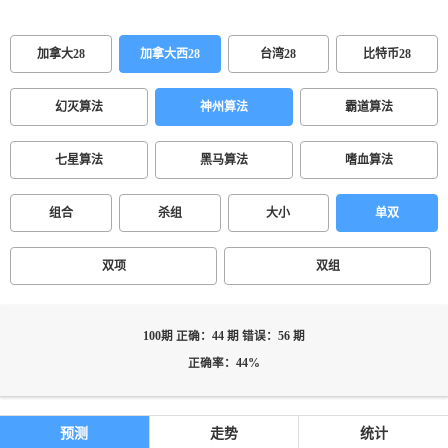
加拿大28
加拿大西28
台湾28
比特币28
幻灭算法
神州算法
霸道算法
七星算法
黑马算法
嗜血算法
组合
杀组
大小
单双
双项
双组
100期 正确：44 期 错误：56 期
正确率：44%
预测
走势
统计