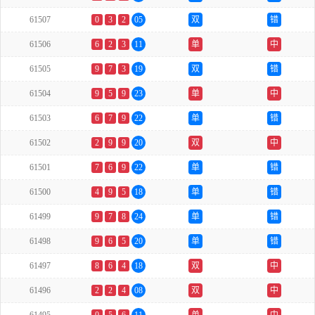
61507
0
3
2
05
双
错
61506
6
2
3
11
单
中
61505
9
7
3
19
双
错
61504
9
5
9
23
单
中
61503
6
7
9
22
单
错
61502
2
9
9
20
双
中
61501
7
6
9
22
单
错
61500
4
9
5
18
单
错
61499
9
7
8
24
单
错
61498
9
6
5
20
单
错
61497
8
6
4
18
双
中
61496
2
2
4
08
双
中