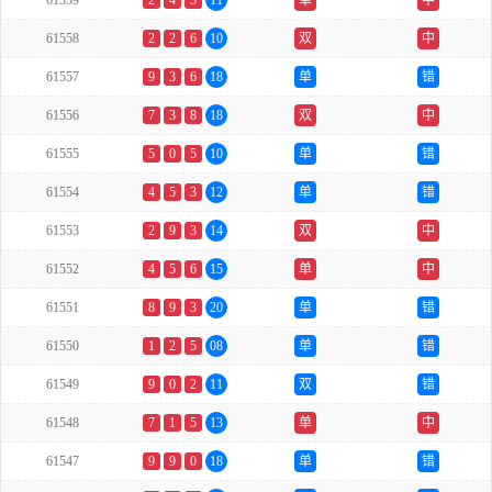
61559
2
4
5
11
单
中
61558
2
2
6
10
双
中
61557
9
3
6
18
单
错
61556
7
3
8
18
双
中
61555
5
0
5
10
单
错
61554
4
5
3
12
单
错
61553
2
9
3
14
双
中
61552
4
5
6
15
单
中
61551
8
9
3
20
单
错
61550
1
2
5
08
单
错
61549
9
0
2
11
双
错
61548
7
1
5
13
单
中
61547
9
9
0
18
单
错