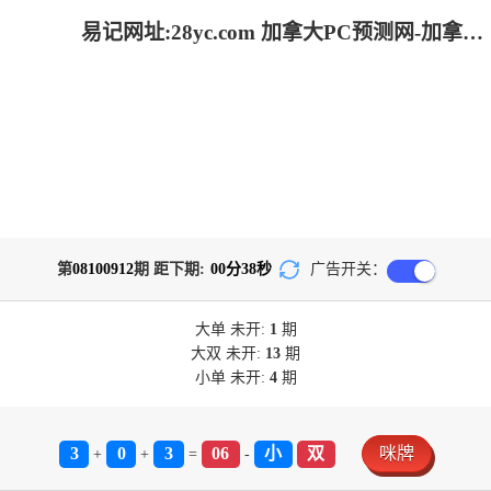
易记网址:28yc.com 加拿大PC预测网-加拿大pc28|提前在线预测官网|加拿大28开奖结果预测官网_极致火热优质的免费预测
第
08100912
期 距下期:
00
分
38
秒
广告开关：
大单
未开:
1
期
大双
未开:
13
期
小单
未开:
4
期
3
0
3
06
小
双
咪牌
+
+
=
-