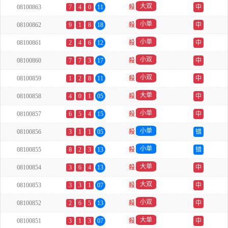
大双
08100863
7
4
0
11
殺
中
小单
08100862
9
1
8
18
殺
中
小单
08100861
2
4
6
12
殺
中
小双
08100860
7
7
3
17
殺
中
小双
08100859
1
2
8
11
殺
中
大单
08100858
4
0
1
05
殺
中
小单
08100857
6
5
4
15
殺
中
小单
08100856
3
1
1
05
殺
错
小单
08100855
8
2
3
13
殺
错
大单
08100854
3
6
4
13
殺
中
大双
08100853
3
3
1
07
殺
中
小双
08100852
2
6
5
13
殺
中
大单
08100851
3
1
3
07
殺
中