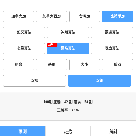
加拿大28
加拿大西28
台湾28
比特币28
幻灭算法
神州算法
霸道算法
七星算法
黑马算法
嗜血算法
组合
杀组
大小
单双
双项
双组
100期 正确：42 期 错误：58 期
正确率：42%
预测
走势
统计