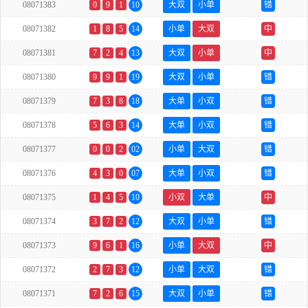
08071383
0
9
1
10
大双
小单
错
08071382
1
8
5
14
小单
大双
中
08071381
7
2
4
13
大双
小单
中
08071380
9
9
1
19
大双
小单
错
08071379
7
3
8
18
大单
小双
错
08071378
5
6
3
14
大单
小双
错
08071377
0
0
2
02
小单
大双
错
08071376
4
3
0
07
大单
小双
错
08071375
1
4
5
10
小双
大单
中
08071374
3
7
2
12
大双
小单
错
08071373
9
6
1
16
小单
大双
中
08071372
2
7
3
12
小单
大双
错
08071371
7
2
6
15
大双
小单
错