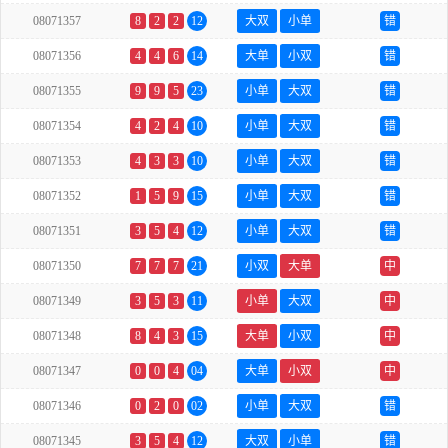
08071357
8
2
2
12
大双
小单
错
08071356
4
4
6
14
大单
小双
错
08071355
9
9
5
23
小单
大双
错
08071354
4
2
4
10
小单
大双
错
08071353
4
3
3
10
小单
大双
错
08071352
1
5
9
15
小单
大双
错
08071351
3
5
4
12
小单
大双
错
08071350
7
7
7
21
小双
大单
中
08071349
3
5
3
11
小单
大双
中
08071348
8
4
3
15
大单
小双
中
08071347
0
0
4
04
大单
小双
中
08071346
0
2
0
02
小单
大双
错
08071345
3
5
4
12
大双
小单
错