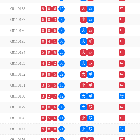
08110188
9
0
6
15
大
双
中
08110187
6
0
3
09
小
双
中
08110186
0
0
6
06
大
双
中
08110185
0
4
1
05
大
单
中
08110184
5
9
6
20
大
双
中
08110183
4
2
2
08
大
双
中
08110182
9
8
5
22
大
单
中
08110181
3
5
5
13
小
单
中
08110180
3
2
7
12
大
单
错
08110179
0
0
6
06
大
双
中
08110178
0
5
6
11
小
双
中
08110177
5
8
8
21
小
双
错