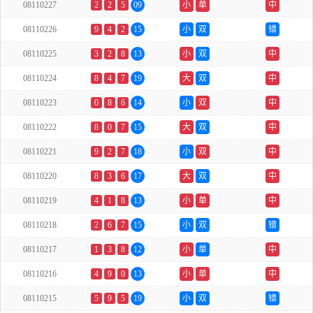
08110227
2
2
5
09
小
单
中
08110226
9
4
2
15
小
双
错
08110225
3
2
8
13
小
双
中
08110224
8
4
7
19
大
双
中
08110223
0
8
6
14
小
双
中
08110222
8
0
7
15
大
双
中
08110221
9
2
7
18
小
双
中
08110220
8
3
6
17
大
双
中
08110219
4
1
8
13
小
单
中
08110218
2
6
7
15
小
双
错
08110217
1
3
8
12
小
单
中
08110216
4
9
0
13
小
单
中
08110215
5
9
5
19
小
双
错