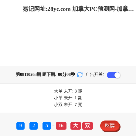
易记网址:28yc.com 加拿大PC预测网-加拿大pc28|提前在线预测官网|加拿大28开奖结果预测官网_极致火热优质的免费预测
第
08110263
期 距下期:
00
分
08
秒
广告开关：
大单
未开:
3
期
小单
未开:
1
期
小双
未开:
7
期
9
2
5
16
大
双
咪牌
+
+
=
-