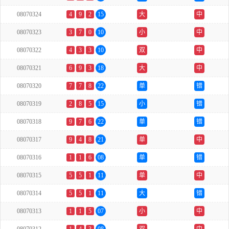
08070324
4
9
2
15
大
中
08070323
3
7
0
10
小
中
08070322
4
3
3
10
双
中
08070321
6
9
3
18
大
中
08070320
7
7
8
22
单
错
08070319
2
8
5
15
小
错
08070318
9
7
6
22
单
错
08070317
9
4
8
21
单
中
08070316
1
1
6
08
单
错
08070315
5
5
1
11
单
中
08070314
5
5
1
11
大
错
08070313
1
1
5
07
小
中