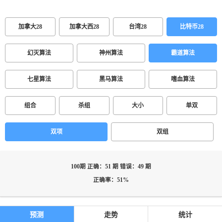
加拿大28
加拿大西28
台湾28
比特币28
幻灭算法
神州算法
霸道算法
七星算法
黑马算法
嗜血算法
组合
杀组
大小
单双
双项
双组
100期 正确：51 期 错误：49 期
正确率：51%
预测
走势
统计