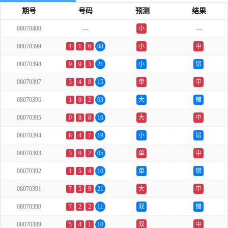
期号
号码
预测
结果
08070400
---
小
---
08070399
1
1
6
08
小
中
08070398
9
9
3
21
小
错
08070397
3
4
8
15
单
中
08070396
1
0
2
03
大
错
08070395
0
8
8
16
大
中
08070394
8
4
7
19
小
错
08070393
3
0
2
05
单
中
08070392
1
5
4
10
单
错
08070391
7
5
9
21
大
中
08070390
7
2
2
11
双
错
08070389
5
4
1
10
双
中