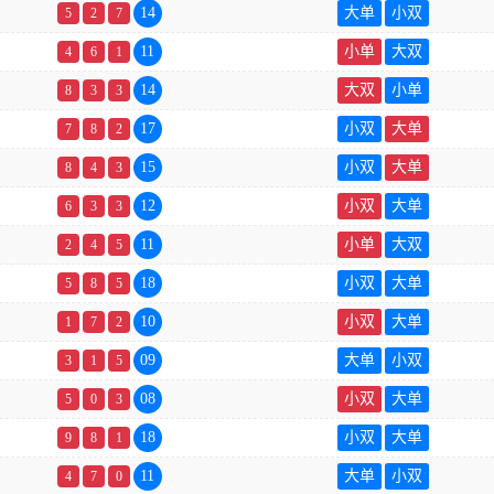
14
大单
小双
5
2
7
11
小单
大双
4
6
1
14
大双
小单
8
3
3
17
小双
大单
7
8
2
15
小双
大单
8
4
3
12
小双
大单
6
3
3
11
小单
大双
2
4
5
18
小双
大单
5
8
5
10
小双
大单
1
7
2
09
大单
小双
3
1
5
08
小双
大单
5
0
3
18
小双
大单
9
8
1
11
大单
小双
4
7
0