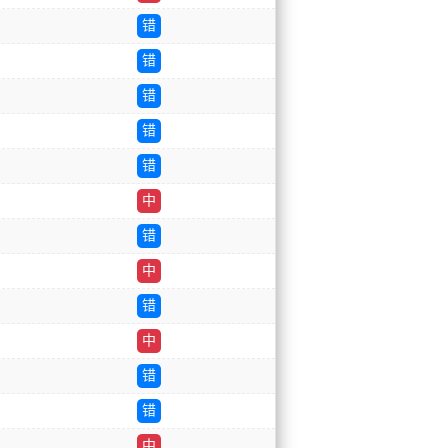
错
错
错
错
错
中
错
中
错
中
错
错
中