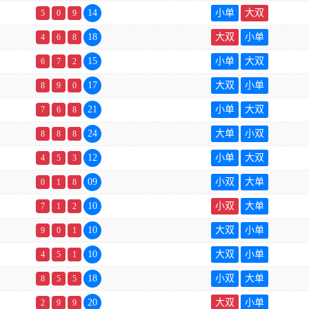
14
小单
大双
5
0
9
18
大双
小单
4
6
8
15
小单
大双
6
7
2
17
大双
小单
8
9
0
21
小单
大双
7
6
8
24
大单
小双
8
8
8
12
小单
大双
4
5
3
09
小双
大单
0
1
8
10
小双
大单
7
1
2
10
大双
小单
9
0
1
10
大双
小单
4
5
1
18
小双
大单
8
5
5
20
大双
小单
2
9
9