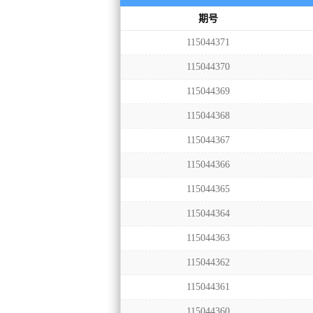
期号
115044371
115044370
115044369
115044368
115044367
115044366
115044365
115044364
115044363
115044362
115044361
115044360