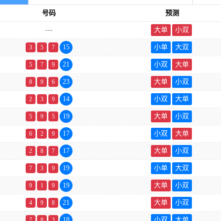
号码
预测
---
大单
小双
15
小单
大双
3
5
7
21
小双
大单
5
7
9
23
大单
小双
8
9
6
14
小双
大单
2
3
9
19
大单
小双
5
9
5
17
小双
大单
6
2
9
17
大单
小双
2
8
7
19
小单
大双
7
3
9
19
大单
小双
9
1
9
21
大单
小双
4
9
8
18
小双
大单
7
8
3