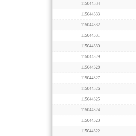
115044334
115044333
115044332
115044331
115044330
115044329
115044328
115044327
115044326
115044325
115044324
115044323
115044322