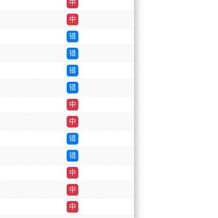
中
中
错
错
错
错
中
中
错
错
中
中
中