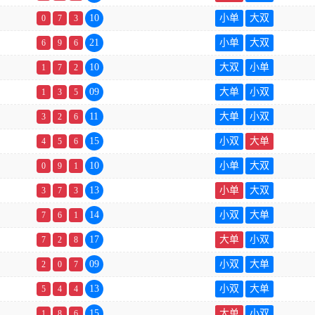
10
小单
大双
0
7
3
21
小单
大双
6
9
6
10
大双
小单
1
7
2
09
大单
小双
1
3
5
11
大单
小双
3
2
6
15
小双
大单
4
5
6
10
小单
大双
0
9
1
13
小单
大双
3
7
3
14
小双
大单
7
6
1
17
大单
小双
7
2
8
09
小双
大单
2
0
7
13
小双
大单
5
4
4
15
大单
小双
1
8
6