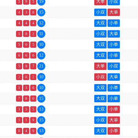
19
大单
小双
5
9
5
15
小双
大单
4
3
8
12
大双
小单
4
4
4
11
小双
大单
1
8
2
10
大双
小单
5
0
5
12
大双
小单
0
6
6
21
大单
小双
5
9
7
10
小双
大单
2
6
2
10
大双
小单
1
3
6
15
大双
小单
7
8
0
13
大双
小单
3
5
5
15
小双
大单
5
1
9
13
大双
小单
0
4
9