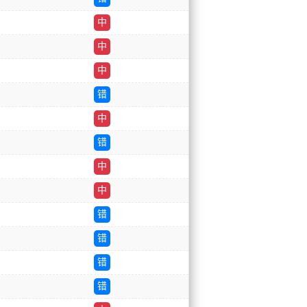
中
中
中
错
中
错
中
中
错
错
错
错