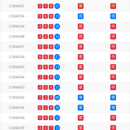
115044551
5
7
9
21
单
中
115044550
5
8
0
13
双
错
115044549
4
9
5
18
双
中
115044548
4
2
8
14
双
中
115044547
0
7
8
15
单
中
115044546
6
6
5
17
单
中
115044545
4
9
0
13
单
中
115044544
2
7
8
17
单
中
115044543
4
3
4
11
单
中
115044542
3
2
3
08
单
错
115044541
6
2
8
16
单
错
115044540
8
4
9
21
单
中
115044539
4
2
7
13
单
中