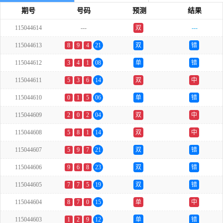
期号
号码
预测
结果
115044614
---
双
---
115044613
8
9
4
21
双
错
115044612
3
4
1
08
单
错
115044611
5
3
6
14
双
中
115044610
0
1
5
06
单
错
115044609
2
0
2
04
双
中
115044608
5
8
1
14
双
中
115044607
5
9
7
21
双
错
115044606
9
6
8
23
双
错
115044605
7
7
5
19
双
错
115044604
8
7
0
15
单
中
115044603
1
2
9
12
单
错