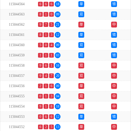
115044564
6
6
6
18
单
错
115044563
8
1
0
09
双
错
115044562
9
7
5
21
单
中
115044561
8
1
3
12
单
错
115044560
5
0
4
09
双
错
115044559
1
1
1
03
双
错
115044558
9
6
1
16
双
中
115044557
9
4
7
20
双
中
115044556
2
1
6
09
单
中
115044555
0
1
3
04
双
中
115044554
9
1
8
18
双
中
115044553
0
6
6
12
单
错
115044552
6
2
5
13
单
中