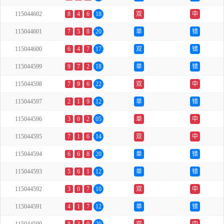
115044602
8
4
6
18
双
中
115044601
7
5
8
20
单
错
115044600
6
4
7
17
双
错
115044599
9
7
2
18
单
错
115044598
7
9
6
22
双
中
115044597
2
1
9
12
单
错
115044596
3
0
2
05
单
中
115044595
7
1
6
14
双
中
115044594
6
6
8
20
单
错
115044593
5
6
1
12
单
错
115044592
3
0
7
10
双
中
115044591
4
1
7
12
单
错