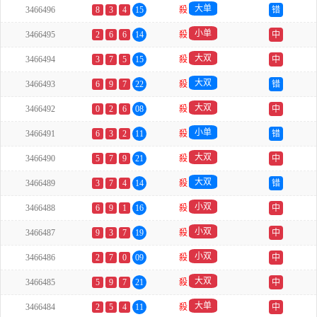
大单
3466496
8
3
4
15
殺
错
小单
3466495
2
6
6
14
殺
中
大双
3466494
3
7
5
15
殺
中
大双
3466493
6
9
7
22
殺
错
大双
3466492
0
2
6
08
殺
中
小单
3466491
6
3
2
11
殺
错
大双
3466490
5
7
9
21
殺
中
大双
3466489
3
7
4
14
殺
错
小双
3466488
6
9
1
16
殺
中
小双
3466487
9
3
7
19
殺
中
小双
3466486
2
7
0
09
殺
中
大双
3466485
5
9
7
21
殺
中
大单
3466484
2
5
4
11
殺
中