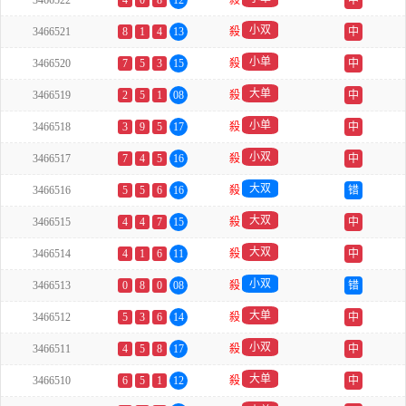
3466522
4
0
8
12
殺
中
小双
3466521
8
1
4
13
殺
中
小单
3466520
7
5
3
15
殺
中
大单
3466519
2
5
1
08
殺
中
小单
3466518
3
9
5
17
殺
中
小双
3466517
7
4
5
16
殺
中
大双
3466516
5
5
6
16
殺
错
大双
3466515
4
4
7
15
殺
中
大双
3466514
4
1
6
11
殺
中
小双
3466513
0
8
0
08
殺
错
大单
3466512
5
3
6
14
殺
中
小双
3466511
4
5
8
17
殺
中
大单
3466510
6
5
1
12
殺
中