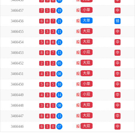
3466458
5
5
8
18
殺
中
小单
3466457
7
5
7
19
殺
中
大单
3466456
6
8
7
21
殺
错
大双
3466455
5
3
3
11
殺
中
大双
3466454
5
8
8
21
殺
中
小双
3466453
8
0
7
15
殺
中
大双
3466452
2
1
2
05
殺
中
大单
3466451
4
3
1
08
殺
中
小单
3466450
5
0
5
10
殺
中
小双
3466449
4
3
7
14
殺
中
大双
3466448
3
4
1
08
殺
中
大双
3466447
8
4
3
15
殺
中
大双
3466446
6
1
0
07
殺
中