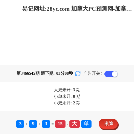
易记网址:28yc.com 加拿大PC预测网-加拿大pc28|提前在线预测官网|加拿大28开奖结果预测官网_极致火热优质的免费预测
第
3466545
期 距下期:
03
分
07
秒
广告开关：
大双
未开:
3
期
小单
未开:
8
期
小双
未开:
2
期
3
9
3
15
大
单
咪牌
+
+
=
-