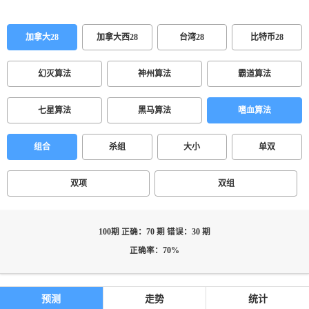
加拿大28
加拿大西28
台湾28
比特币28
幻灭算法
神州算法
霸道算法
七星算法
黑马算法
嗜血算法
组合
杀组
大小
单双
双项
双组
100期 正确：70 期 错误：30 期
正确率：70%
预测
走势
统计