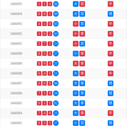
3466095
1
1
4
06
大
双
中
3466094
0
8
1
09
大
双
错
3466093
4
1
0
05
小
双
中
3466092
1
0
2
03
小
单
中
3466091
5
7
1
13
小
双
中
3466090
8
5
4
17
小
单
中
3466089
8
9
4
21
大
单
中
3466088
6
4
1
11
大
单
中
3466087
0
0
6
06
大
单
错
3466086
7
1
8
16
小
单
错
3466085
0
1
1
02
大
单
错
3466084
7
4
0
11
大
单
中
3466083
9
3
5
17
小
双
错