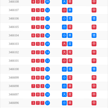
3466108
4
3
2
09
大
单
中
3466107
3
5
4
12
小
单
中
3466106
5
3
9
17
小
双
错
3466105
7
8
1
16
小
双
中
3466104
6
5
5
16
小
单
错
3466103
6
5
8
19
大
双
中
3466102
6
2
6
14
大
双
中
3466101
9
3
1
13
小
单
中
3466100
3
9
3
15
小
双
错
3466099
8
8
8
24
小
双
中
3466098
7
5
3
15
小
单
中
3466097
1
0
9
10
大
双
中
3466096
3
7
7
17
小
单
中