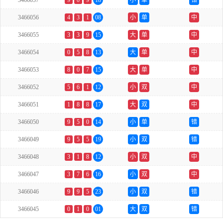
3466057
9
0
9
18
小
单
错
3466056
4
3
1
08
小
单
中
3466055
3
3
9
15
大
单
中
3466054
0
5
8
13
大
单
中
3466053
8
0
7
15
大
单
中
3466052
5
6
1
12
小
双
中
3466051
1
8
8
17
大
双
中
3466050
9
5
0
14
小
单
错
3466049
9
5
5
19
小
双
错
3466048
3
1
8
12
小
双
中
3466047
3
7
6
16
小
双
中
3466046
9
9
5
23
小
双
错
3466045
0
1
0
01
大
双
错