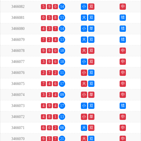
3466082
5
9
0
14
小
双
中
3466081
0
5
8
13
大
双
错
3466080
4
3
7
14
小
单
错
3466079
7
2
4
13
大
双
错
3466078
9
9
0
18
大
双
中
3466077
3
9
6
18
小
双
中
3466076
2
7
2
11
小
双
中
3466075
7
4
6
17
大
双
中
3466074
3
2
4
09
小
单
中
3466073
4
9
4
17
小
双
错
3466072
4
8
1
13
小
单
中
3466071
6
0
2
08
大
双
中
3466070
9
5
7
21
大
双
中