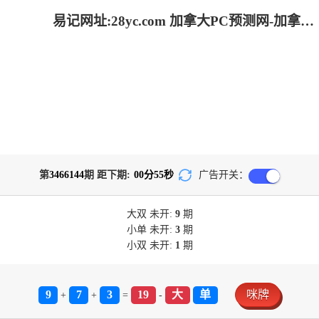
易记网址:28yc.com 加拿大PC预测网-加拿大pc28|提前在线预测官网|加拿大28开奖结果预测官网_极致火热优质的免费预测
第
3466144
期 距下期:
00
分
55
秒
广告开关：
大双
未开:
9
期
小单
未开:
3
期
小双
未开:
1
期
9
7
3
19
大
单
咪牌
+
+
=
-