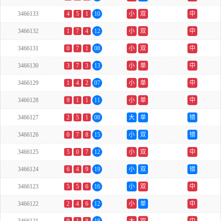
3466133
4
5
1
10
小
双
中
3466132
1
7
4
12
小
双
中
3466131
0
7
1
08
小
双
中
3466130
3
7
3
13
小
单
中
3466129
1
4
2
07
小
单
中
3466128
9
1
1
11
小
单
中
3466127
2
5
1
08
大
单
错
3466126
0
7
8
15
小
双
错
3466125
5
0
7
12
小
双
中
3466124
6
4
9
19
小
双
错
3466123
5
5
6
16
小
双
中
3466122
2
4
6
12
小
单
中