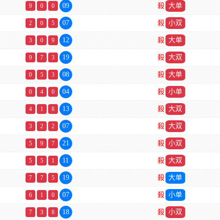
09
殺
大单
9
0
0
07
殺
小双
2
0
5
12
殺
大单
3
0
9
19
殺
大双
9
7
3
08
殺
大单
0
5
3
04
殺
小单
0
4
0
13
殺
大双
4
1
8
07
殺
大双
3
2
2
21
殺
小双
5
9
7
11
殺
大双
5
5
1
19
殺
大单
7
7
5
07
殺
小单
6
1
0
18
殺
小双
7
3
8