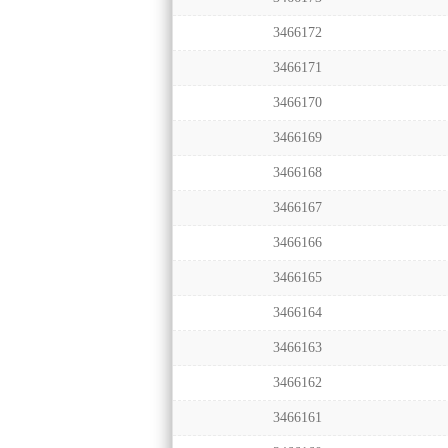
3466172
3466171
3466170
3466169
3466168
3466167
3466166
3466165
3466164
3466163
3466162
3466161