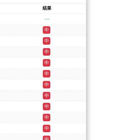
结果
---
中
中
中
中
中
中
中
中
中
中
中