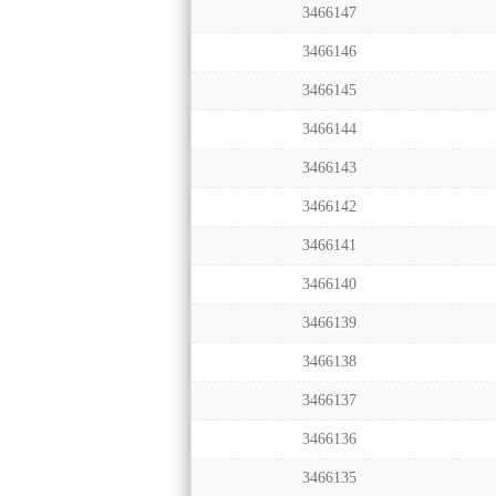
3466147
3466146
3466145
3466144
3466143
3466142
3466141
3466140
3466139
3466138
3466137
3466136
3466135