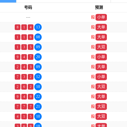
号码
预测
---
殺
小单
13
殺
大单
8
1
4
08
殺
大单
1
1
6
09
殺
大双
1
3
5
20
殺
小单
9
4
7
09
殺
大单
2
4
3
12
殺
小单
7
3
2
10
殺
大双
2
6
2
22
殺
大单
9
4
9
21
殺
大双
7
7
7
10
殺
大双
4
1
5
18
殺
大单
3
6
9