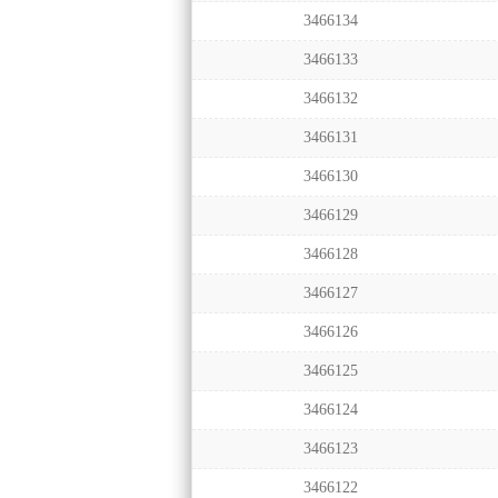
3466134
3466133
3466132
3466131
3466130
3466129
3466128
3466127
3466126
3466125
3466124
3466123
3466122