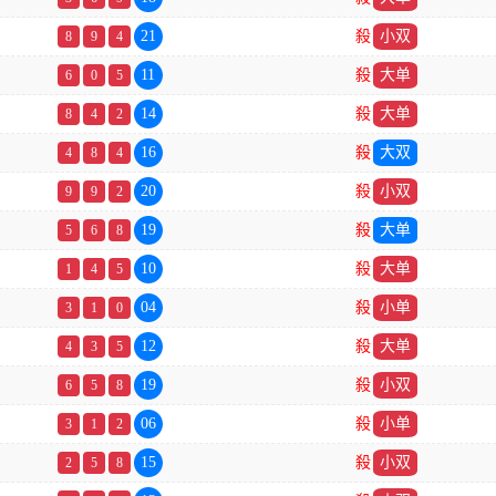
21
殺
小双
8
9
4
11
殺
大单
6
0
5
14
殺
大单
8
4
2
16
殺
大双
4
8
4
20
殺
小双
9
9
2
19
殺
大单
5
6
8
10
殺
大单
1
4
5
04
殺
小单
3
1
0
12
殺
大单
4
3
5
19
殺
小双
6
5
8
06
殺
小单
3
1
2
15
殺
小双
2
5
8