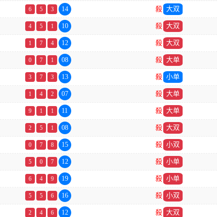
14
殺
大双
6
5
3
10
殺
大双
4
5
1
12
殺
大双
1
7
4
08
殺
大单
0
7
1
13
殺
小单
3
7
3
07
殺
大单
1
4
2
11
殺
大单
9
1
1
08
殺
大双
2
5
1
15
殺
小双
0
7
8
12
殺
小单
5
0
7
19
殺
小单
6
4
9
16
殺
小双
5
5
6
12
殺
大双
2
4
6