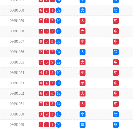
08091061
0
2
2
04
单
错
08091060
6
2
1
09
大
错
08091059
7
2
7
16
大
中
08091058
2
6
7
15
大
中
08091057
0
0
9
09
小
中
08091056
2
0
2
04
大
错
08091055
7
6
9
22
大
中
08091054
4
1
5
10
小
中
08091053
0
4
3
07
单
中
08091052
6
7
6
19
大
中
08091051
7
4
3
14
大
中
08091050
3
9
3
15
小
错
08091049
1
4
1
06
单
错