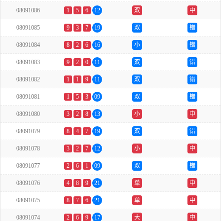
08091086
1
5
6
12
双
中
08091085
9
3
7
19
双
错
08091084
8
2
6
16
小
错
08091083
9
2
0
11
双
错
08091082
1
1
9
11
双
错
08091081
1
5
3
09
双
错
08091080
3
2
8
13
小
中
08091079
8
4
7
19
双
错
08091078
3
2
7
12
小
中
08091077
2
6
1
09
双
错
08091076
4
8
9
21
单
中
08091075
8
7
6
21
单
中
08091074
2
6
9
17
大
中