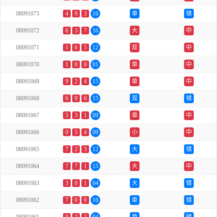
08091073
4
9
3
16
单
错
08091072
6
3
7
16
大
中
08091071
1
6
5
12
双
中
08091070
1
0
0
01
单
中
08091069
9
2
4
15
单
中
08091068
6
9
0
15
双
错
08091067
5
3
1
09
单
中
08091066
0
5
4
09
小
中
08091065
7
2
3
12
大
错
08091064
7
7
1
15
大
中
08091063
3
0
1
04
大
错
08091062
7
0
9
16
单
错