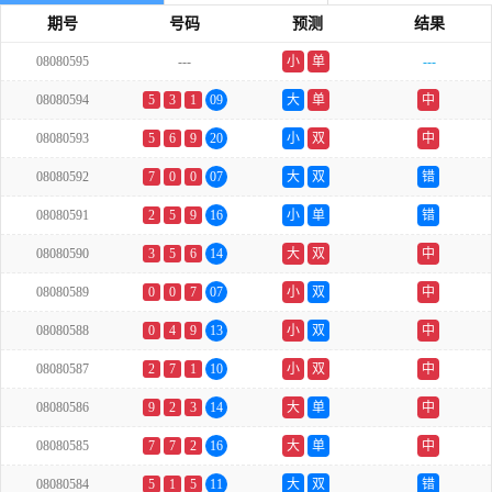
期号
号码
预测
结果
08080595
---
小
单
---
08080594
5
3
1
09
大
单
中
08080593
5
6
9
20
小
双
中
08080592
7
0
0
07
大
双
错
08080591
2
5
9
16
小
单
错
08080590
3
5
6
14
大
双
中
08080589
0
0
7
07
小
双
中
08080588
0
4
9
13
小
双
中
08080587
2
7
1
10
小
双
中
08080586
9
2
3
14
大
单
中
08080585
7
7
2
16
大
单
中
08080584
5
1
5
11
大
双
错