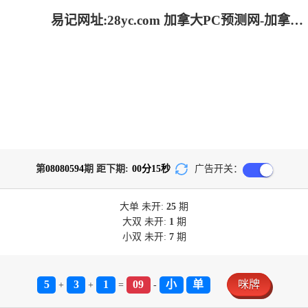
易记网址:28yc.com 加拿大PC预测网-加拿大pc28|提前在线预测官网|加拿大28开奖结果预测官网_极致火热优质的免费预测
第
08080594
期 距下期:
00
分
15
秒
广告开关：
大单
未开:
25
期
大双
未开:
1
期
小双
未开:
7
期
5
3
1
09
小
单
咪牌
+
+
=
-