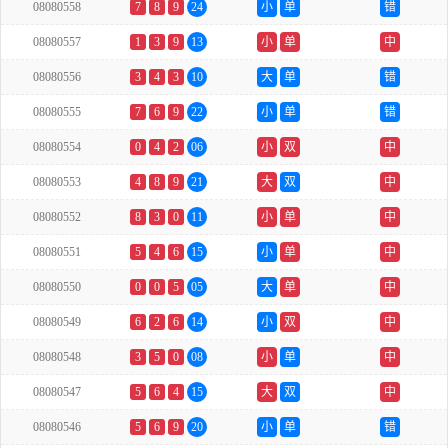
08080558
7
8
9
24
小
单
错
08080557
1
3
9
13
小
单
中
08080556
3
4
3
10
大
单
错
08080555
7
6
9
22
小
单
错
08080554
0
4
2
06
小
双
中
08080553
4
8
9
21
大
双
中
08080552
8
3
0
11
小
单
中
08080551
5
4
6
15
小
单
中
08080550
0
0
5
05
大
单
中
08080549
6
2
6
14
小
双
中
08080548
3
5
0
08
小
单
中
08080547
5
6
4
15
大
双
中
08080546
5
6
9
20
小
单
错