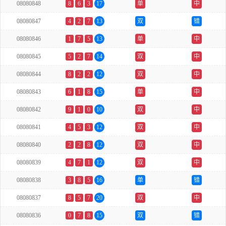
08080848
8
6
3
17
单
中
08080847
4
2
7
13
双
错
08080846
1
7
5
13
单
中
08080845
5
2
7
14
双
中
08080844
8
2
2
12
双
中
08080843
6
1
8
15
单
中
08080842
9
1
0
10
双
中
08080841
4
5
3
12
双
中
08080840
2
2
8
12
双
中
08080839
4
7
1
12
双
中
08080838
3
8
5
16
单
错
08080837
8
5
7
20
双
中
08080836
0
7
8
15
双
错