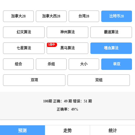
加拿大28
加拿大西28
台湾28
比特币28
幻灭算法
神州算法
霸道算法
七星算法
黑马算法
嗜血算法
组合
杀组
大小
单双
双项
双组
100期 正确：49 期 错误：51 期
正确率：49%
预测
走势
统计