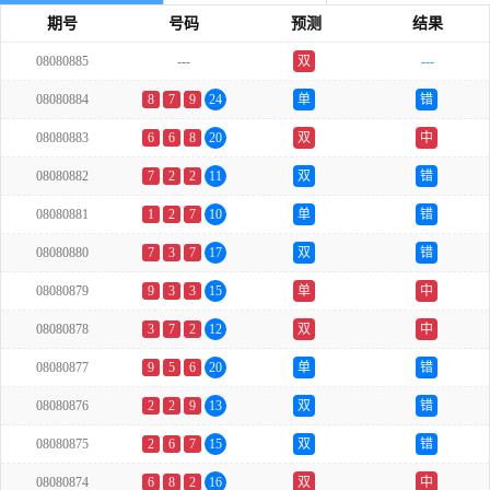
期号
号码
预测
结果
08080885
---
双
---
08080884
8
7
9
24
单
错
08080883
6
6
8
20
双
中
08080882
7
2
2
11
双
错
08080881
1
2
7
10
单
错
08080880
7
3
7
17
双
错
08080879
9
3
3
15
单
中
08080878
3
7
2
12
双
中
08080877
9
5
6
20
单
错
08080876
2
2
9
13
双
错
08080875
2
6
7
15
双
错
08080874
6
8
2
16
双
中