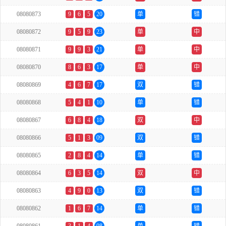
08080873
9
6
5
20
单
错
08080872
9
5
9
23
单
中
08080871
9
9
3
21
单
中
08080870
8
6
3
17
单
中
08080869
4
6
7
17
双
错
08080868
5
4
1
10
单
错
08080867
6
8
4
18
双
中
08080866
5
1
3
09
双
错
08080865
2
8
4
14
单
错
08080864
6
3
5
14
双
中
08080863
4
9
0
13
双
错
08080862
1
6
7
14
单
错