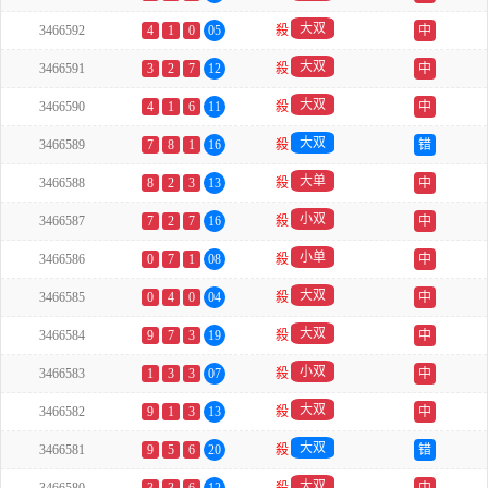
大双
3466592
4
1
0
05
殺
中
大双
3466591
3
2
7
12
殺
中
大双
3466590
4
1
6
11
殺
中
大双
3466589
7
8
1
16
殺
错
大单
3466588
8
2
3
13
殺
中
小双
3466587
7
2
7
16
殺
中
小单
3466586
0
7
1
08
殺
中
大双
3466585
0
4
0
04
殺
中
大双
3466584
9
7
3
19
殺
中
小双
3466583
1
3
3
07
殺
中
大双
3466582
9
1
3
13
殺
中
大双
3466581
9
5
6
20
殺
错
大双