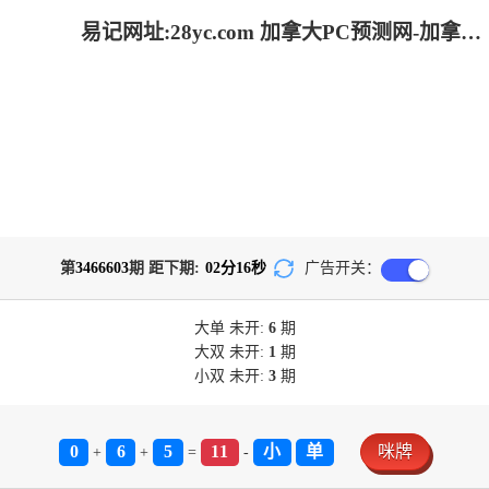
易记网址:28yc.com 加拿大PC预测网-加拿大pc28|提前在线预测官网|加拿大28开奖结果预测官网_极致火热优质的免费预测
第
3466603
期 距下期:
02
分
16
秒
广告开关：
大单
未开:
6
期
大双
未开:
1
期
小双
未开:
3
期
0
6
5
11
小
单
咪牌
+
+
=
-