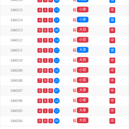
3466516
5
5
6
16
殺
错
小单
3466515
4
4
7
15
殺
中
小单
3466514
4
1
6
11
殺
错
大双
3466513
0
8
0
08
殺
中
小双
3466512
5
3
6
14
殺
中
大单
3466511
4
5
8
17
殺
错
大双
3466510
6
5
1
12
殺
中
小双
3466509
3
9
4
16
殺
中
小双
3466508
7
9
9
25
殺
中
大单
3466507
0
1
6
07
殺
中
小单
3466506
9
8
1
18
殺
中
大单
3466505
4
1
7
12
殺
中
大双
3466504
9
0
0
09
殺
中