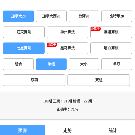
加拿大28
加拿大西28
台湾28
比特币28
幻灭算法
神州算法
霸道算法
七星算法
黑马算法
嗜血算法
组合
杀组
大小
单双
双项
双组
100期 正确：71 期 错误：29 期
正确率：71%
预测
走势
统计