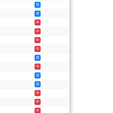
错
错
中
中
中
中
错
中
错
错
中
中
中