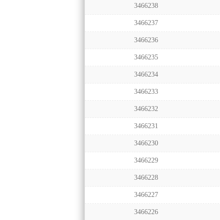
3466238
3466237
3466236
3466235
3466234
3466233
3466232
3466231
3466230
3466229
3466228
3466227
3466226