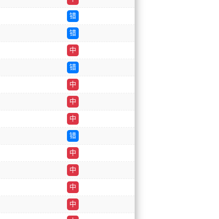
错
错
中
错
中
中
中
错
中
中
中
中