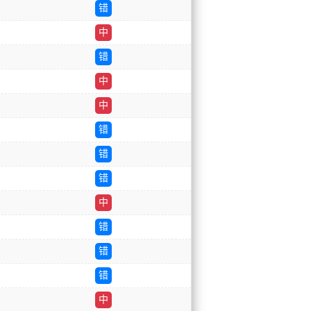
错
中
错
中
中
错
错
错
中
错
错
错
中