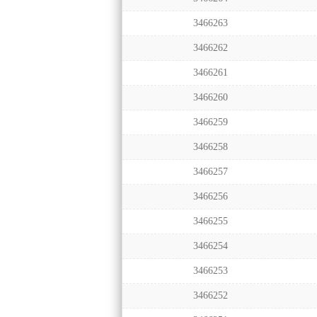
3466263
3466262
3466261
3466260
3466259
3466258
3466257
3466256
3466255
3466254
3466253
3466252