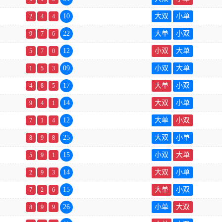
10
大双
小单
2
4
4
22
大单
小双
9
7
6
12
小双
大单
5
7
0
09
小双
大单
1
5
3
17
大单
小双
4
8
5
14
大双
小单
9
4
1
12
大单
小双
7
1
4
25
大双
小单
8
9
8
15
小双
大单
5
9
1
14
大双
小单
2
9
3
15
大单
小双
7
2
6
26
小单
大双
8
9
9