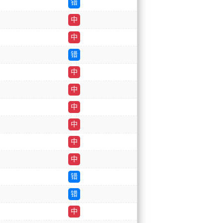
错
中
中
错
中
中
中
中
中
中
错
错
中