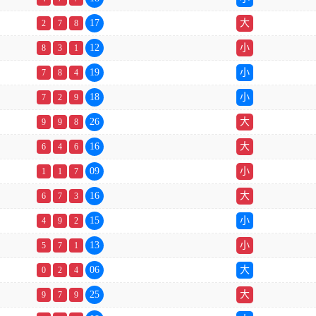
17
大
2
7
8
12
小
8
3
1
19
小
7
8
4
18
小
7
2
9
26
大
9
9
8
16
大
6
4
6
09
小
1
1
7
16
大
6
7
3
15
小
4
9
2
13
小
5
7
1
06
大
0
2
4
25
大
9
7
9