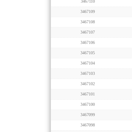
3467110
3467109
3467108
3467107
3467106
3467105
3467104
3467103
3467102
3467101
3467100
3467099
3467098