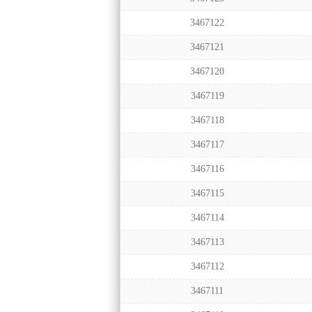
3467122
3467121
3467120
3467119
3467118
3467117
3467116
3467115
3467114
3467113
3467112
3467111