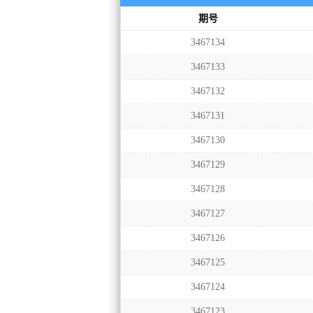
期号
3467134
3467133
3467132
3467131
3467130
3467129
3467128
3467127
3467126
3467125
3467124
3467123