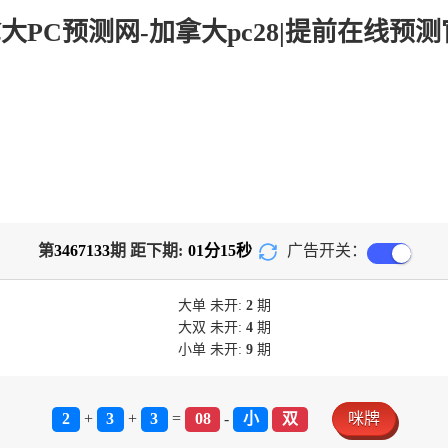
第
3467133
期 距下期:
01
分
15
秒
广告开关：
大单
未开:
2
期
大双
未开:
4
期
小单
未开:
9
期
2
+
3
+
3
=
08
-
小
双
咪牌