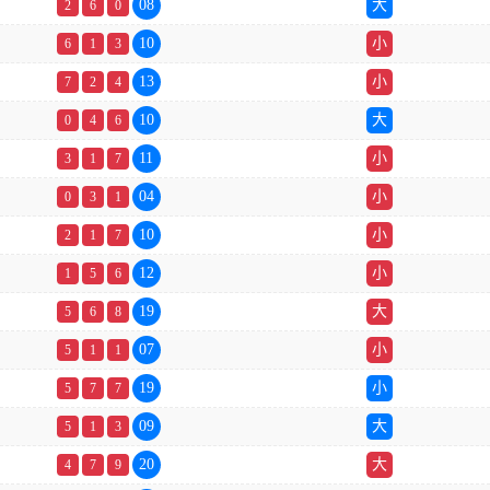
08
大
2
6
0
10
小
6
1
3
13
小
7
2
4
10
大
0
4
6
11
小
3
1
7
04
小
0
3
1
10
小
2
1
7
12
小
1
5
6
19
大
5
6
8
07
小
5
1
1
19
小
5
7
7
09
大
5
1
3
20
大
4
7
9