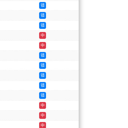
错
错
错
中
中
错
错
错
错
错
中
中
中