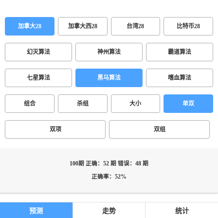
加拿大28
加拿大西28
台湾28
比特币28
幻灭算法
神州算法
霸道算法
七星算法
黑马算法
嗜血算法
组合
杀组
大小
单双
双项
双组
100期 正确：52 期 错误：48 期
正确率：52%
预测
走势
统计