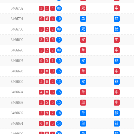
3466702
3
1
4
08
双
中
3466701
0
6
4
10
单
错
3466700
5
2
2
09
双
错
3466699
3
3
6
12
双
中
3466698
5
2
2
09
单
中
3466697
9
5
1
15
双
错
3466696
7
8
0
15
单
中
3466695
5
6
2
13
双
错
3466694
4
8
3
15
单
中
3466693
5
5
5
15
单
中
3466692
2
9
7
18
单
错
3466691
0
9
5
14
单
错