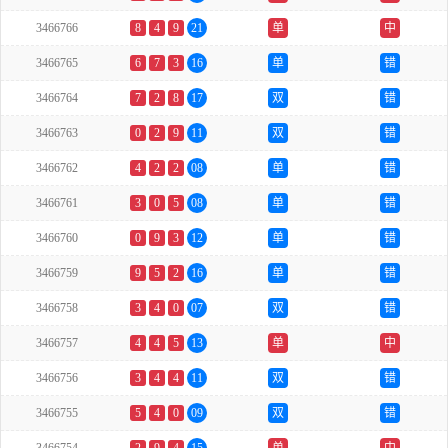
3466766
8
4
9
21
单
中
3466765
6
7
3
16
单
错
3466764
7
2
8
17
双
错
3466763
0
2
9
11
双
错
3466762
4
2
2
08
单
错
3466761
3
0
5
08
单
错
3466760
0
9
3
12
单
错
3466759
9
5
2
16
单
错
3466758
3
4
0
07
双
错
3466757
4
4
5
13
单
中
3466756
3
4
4
11
双
错
3466755
5
4
0
09
双
错