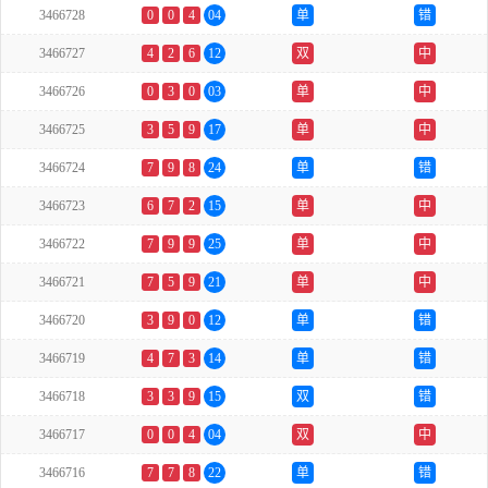
3466728
0
0
4
04
单
错
3466727
4
2
6
12
双
中
3466726
0
3
0
03
单
中
3466725
3
5
9
17
单
中
3466724
7
9
8
24
单
错
3466723
6
7
2
15
单
中
3466722
7
9
9
25
单
中
3466721
7
5
9
21
单
中
3466720
3
9
0
12
单
错
3466719
4
7
3
14
单
错
3466718
3
3
9
15
双
错
3466717
0
0
4
04
双
中
3466716
7
7
8
22
单
错