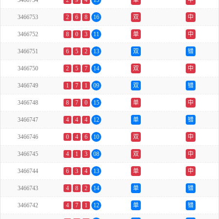
3466754
2
9
4
15
单
中
3466753
2
6
8
16
双
中
3466752
8
0
3
11
单
中
3466751
6
5
2
13
双
错
3466750
2
5
7
14
双
中
3466749
1
7
1
09
双
错
3466748
8
7
0
15
单
中
3466747
4
4
4
12
单
错
3466746
0
4
6
10
双
中
3466745
4
1
3
08
双
中
3466744
6
3
4
13
单
中
3466743
4
8
2
14
单
错
3466742
4
7
1
12
单
错