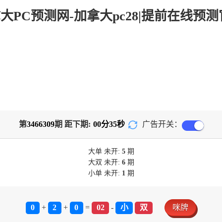
第
3466309
期 距下期:
00
分
35
秒
广告开关：
大单
未开:
5
期
大双
未开:
6
期
小单
未开:
1
期
0
+
2
+
0
=
02
-
小
双
咪牌