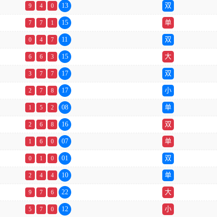
13
双
9
4
0
15
单
7
7
1
11
双
0
4
7
15
大
6
6
3
17
双
3
7
7
17
小
2
7
8
08
单
1
5
2
16
双
2
6
8
07
单
1
6
0
01
双
0
1
0
10
单
2
4
4
22
大
9
7
6
12
小
5
7
0