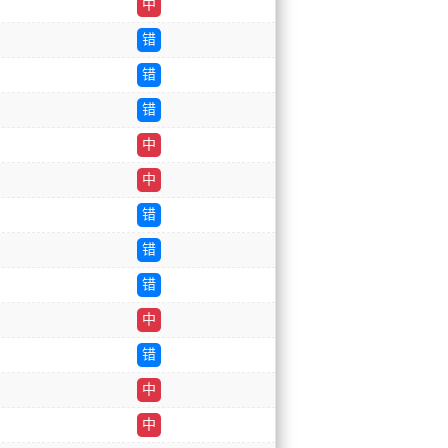
中
错
错
错
中
中
错
错
错
中
错
中
中