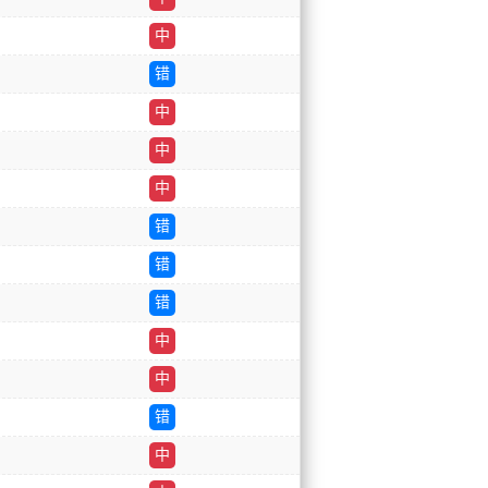
中
错
中
中
中
错
错
错
中
中
错
中