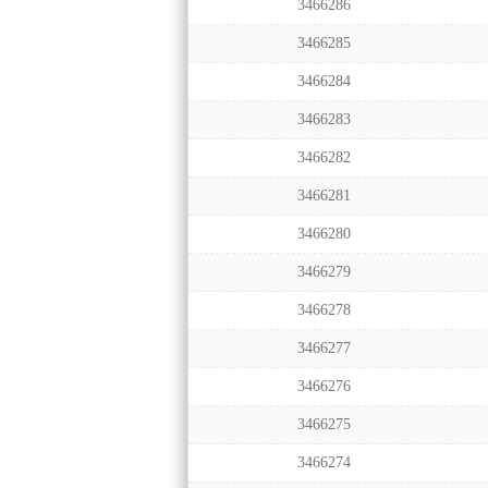
3466286
3466285
3466284
3466283
3466282
3466281
3466280
3466279
3466278
3466277
3466276
3466275
3466274