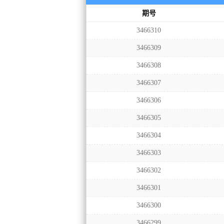
期号
3466310
3466309
3466308
3466307
3466306
3466305
3466304
3466303
3466302
3466301
3466300
3466299