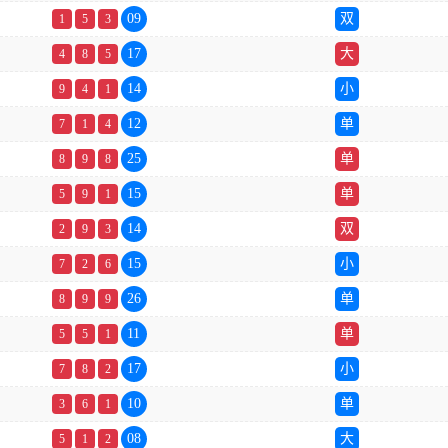
09
双
1
5
3
17
大
4
8
5
14
小
9
4
1
12
单
7
1
4
25
单
8
9
8
15
单
5
9
1
14
双
2
9
3
15
小
7
2
6
26
单
8
9
9
11
单
5
5
1
17
小
7
8
2
10
单
3
6
1
08
大
5
1
2