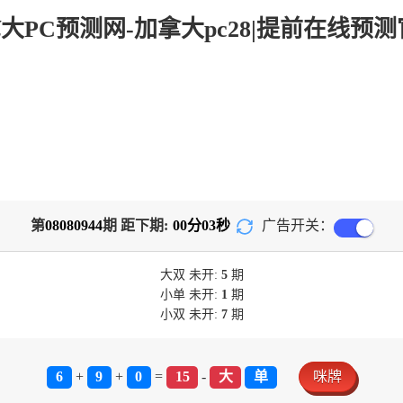
第
08080944
期 距下期:
00
分
03
秒
广告开关：
大双
未开:
5
期
小单
未开:
1
期
小双
未开:
7
期
6
+
9
+
0
=
15
-
大
单
咪牌