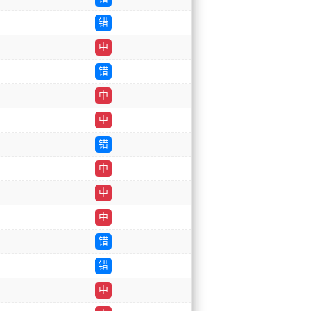
错
中
错
中
中
错
中
中
中
错
错
中