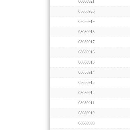
08080921
08080920
08080919
08080918
08080917
08080916
08080915
08080914
08080913
08080912
08080911
08080910
08080909