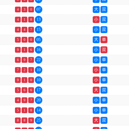
07
大
双
4
3
0
13
小
双
4
1
8
15
小
双
4
4
7
05
大
单
5
0
0
16
小
双
9
1
6
22
小
单
6
9
7
10
小
单
7
2
1
10
小
单
9
1
0
17
大
双
5
6
6
20
小
单
4
9
7
14
小
单
5
1
8
25
大
双
8
8
9