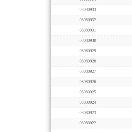
08080933
08080932
08080931
08080930
08080929
08080928
08080927
08080926
08080925
08080924
08080923
08080922