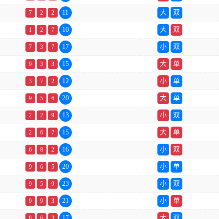
11
大
双
7
2
2
10
大
双
1
2
7
17
小
双
7
3
7
15
大
单
9
3
3
12
小
单
3
7
2
20
大
单
9
5
6
13
小
双
2
2
9
15
大
单
2
6
7
16
小
双
6
8
2
20
小
单
9
6
5
23
小
双
9
5
9
21
小
单
9
9
3
17
大
双
8
6
3