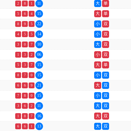
11
大
单
2
8
1
15
大
单
5
6
4
22
小
双
8
9
5
14
小
双
4
5
5
10
大
双
3
0
7
06
小
双
1
3
2
15
大
单
5
3
7
15
小
双
8
7
0
21
大
双
6
6
9
15
小
双
7
8
0
11
大
双
3
6
2
16
大
双
1
8
7
13
大
双
6
6
1