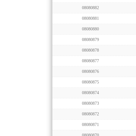
08080882
08080881
08080880
08080879
08080878
08080877
08080876
08080875
08080874
08080873
08080872
08080871
08080870