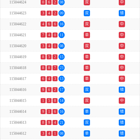
115044624
0
6
2
08
双
中
115044623
3
4
2
09
双
错
115044622
4
6
6
16
双
中
115044621
7
4
0
11
单
中
115044620
3
4
1
08
双
中
115044619
8
5
2
15
单
中
115044618
8
8
7
23
单
中
115044617
6
4
3
13
单
中
115044616
9
6
2
17
双
错
115044615
1
5
8
14
双
中
115044614
9
1
6
16
单
错
115044613
8
9
4
21
双
错
115044612
3
4
1
08
单
错