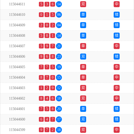
115044611
5
3
6
14
双
中
115044610
0
1
5
06
单
错
115044609
2
0
2
04
单
错
115044608
5
8
1
14
单
错
115044607
5
9
7
21
单
中
115044606
9
6
8
23
双
错
115044605
7
7
5
19
单
中
115044604
8
7
0
15
单
中
115044603
1
2
9
12
双
中
115044602
8
4
6
18
双
中
115044601
7
5
8
20
单
错
115044600
6
4
7
17
双
错
115044599
9
7
2
18
双
中