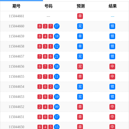
期号
号码
预测
结果
115044661
---
单
---
115044660
8
2
7
17
双
错
115044659
8
4
6
18
单
错
115044658
8
3
1
12
单
错
115044657
7
8
6
21
双
错
115044656
6
7
5
18
双
中
115044655
3
7
1
11
单
中
115044654
1
0
2
03
双
错
115044653
3
9
7
19
双
错
115044652
2
4
3
09
单
中
115044651
8
0
9
17
单
中
115044650
6
4
5
15
单
中