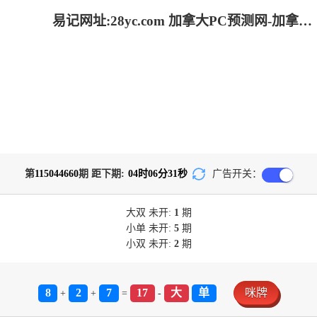
易记网址:28yc.com 加拿大PC预测网-加拿大pc28|提前在线预测官网|加拿大28开奖结果预测官网_极致火热优质的免费预测
第
115044660
期 距下期:
04
时
06
分
31
秒
广告开关：
大双
未开:
1
期
小单
未开:
5
期
小双
未开:
2
期
8
2
7
17
大
单
咪牌
+
+
=
-