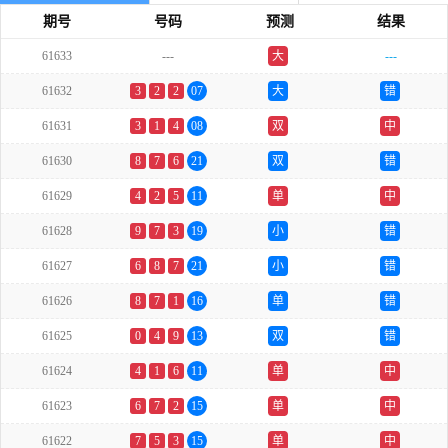
期号
号码
预测
结果
61633
---
大
---
61632
3
2
2
07
大
错
61631
3
1
4
08
双
中
61630
8
7
6
21
双
错
61629
4
2
5
11
单
中
61628
9
7
3
19
小
错
61627
6
8
7
21
小
错
61626
8
7
1
16
单
错
61625
0
4
9
13
双
错
61624
4
1
6
11
单
中
61623
6
7
2
15
单
中
61622
7
5
3
15
单
中