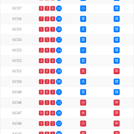
61557
9
3
6
18
小
错
61556
7
3
8
18
单
错
61555
5
0
5
10
大
错
61554
4
5
3
12
单
错
61553
2
9
3
14
小
错
61552
4
5
6
15
双
错
61551
8
9
3
20
大
中
61550
1
2
5
08
大
错
61549
9
0
2
11
双
错
61548
7
1
5
13
小
中
61547
9
9
0
18
大
中
61546
4
3
5
12
小
中