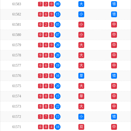
61583
7
2
0
09
大
错
61582
0
6
9
15
小
错
61581
0
2
3
05
小
中
61580
0
4
3
07
小
中
61579
5
6
9
20
大
中
61578
9
8
3
20
大
中
61577
6
6
7
19
大
中
61576
5
3
8
16
单
错
61575
5
8
7
20
大
中
61574
9
0
6
15
单
中
61573
9
8
5
22
大
中
61572
5
7
3
15
小
错
61571
6
8
4
18
双
中