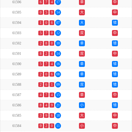
61596
6
7
4
17
单
中
61595
0
5
9
14
大
中
61594
1
0
6
07
大
错
61593
5
7
0
12
双
中
61592
2
8
0
10
单
错
61591
8
2
4
14
双
中
61590
5
7
4
16
单
错
61589
2
0
6
08
单
错
61588
2
6
1
09
双
错
61587
4
7
4
15
单
中
61586
8
4
9
21
小
错
61585
3
9
6
18
大
中
61584
9
2
0
11
小
中