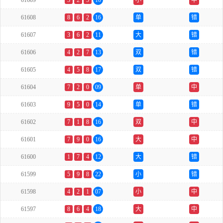
61609
3
2
5
10
小
中
61608
8
6
2
16
单
错
61607
3
6
2
11
大
错
61606
4
2
7
13
双
错
61605
4
5
8
17
双
错
61604
7
2
0
09
单
中
61603
9
5
0
14
单
错
61602
7
1
8
16
双
中
61601
7
9
0
16
大
中
61600
1
7
4
12
大
错
61599
5
9
8
22
小
错
61598
4
2
1
07
小
中
61597
8
6
4
18
大
中