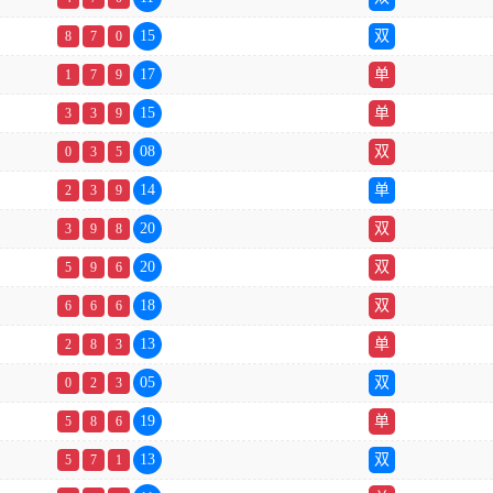
15
双
8
7
0
17
单
1
7
9
15
单
3
3
9
08
双
0
3
5
14
单
2
3
9
20
双
3
9
8
20
双
5
9
6
18
双
6
6
6
13
单
2
8
3
05
双
0
2
3
19
单
5
8
6
13
双
5
7
1