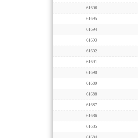
61696
61695
61694
61693
61692
61691
61690
61689
61688
61687
61686
61685
61684