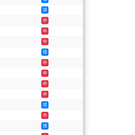
错
中
中
中
错
中
中
中
中
错
中
错