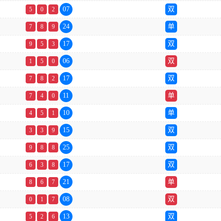
07
双
5
0
2
24
单
7
8
9
17
双
9
5
3
06
双
1
5
0
17
双
7
8
2
11
单
7
4
0
10
单
4
5
1
15
双
3
3
9
25
双
9
8
8
17
双
6
3
8
21
单
8
6
7
08
双
0
1
7
13
双
5
2
6