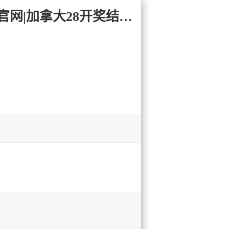
易记网址:28yc.com 加拿大PC预测网-加拿大pc28|提前在线预测官网|加拿大28开奖结果预测官网_极致火热优质的免费预测