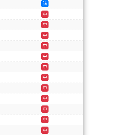
错
中
中
中
中
中
中
中
中
中
中
中
中