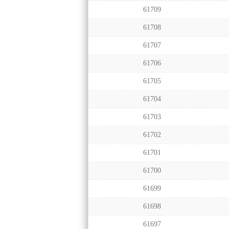
61709
61708
61707
61706
61705
61704
61703
61702
61701
61700
61699
61698
61697