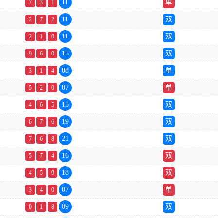
11
单
7
3
1
11
双
2
7
2
11
双
2
1
8
15
双
9
6
0
08
单
3
1
4
07
单
5
2
0
15
双
4
6
5
19
双
6
7
6
21
双
7
6
8
16
双
5
7
4
18
双
4
5
9
07
单
3
4
0
09
双
0
1
8