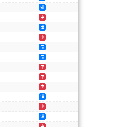
错
中
错
中
错
错
中
中
中
错
中
错
中