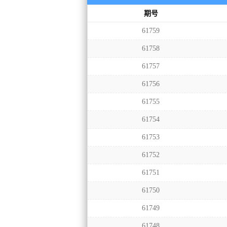
期号
61759
61758
61757
61756
61755
61754
61753
61752
61751
61750
61749
61748