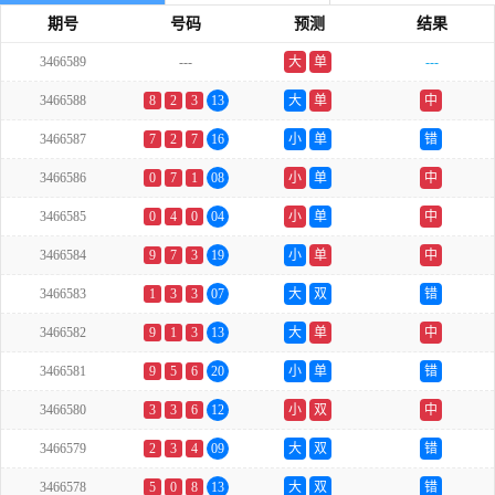
期号
号码
预测
结果
3466589
---
大
单
---
3466588
8
2
3
13
大
单
中
3466587
7
2
7
16
小
单
错
3466586
0
7
1
08
小
单
中
3466585
0
4
0
04
小
单
中
3466584
9
7
3
19
小
单
中
3466583
1
3
3
07
大
双
错
3466582
9
1
3
13
大
单
中
3466581
9
5
6
20
小
单
错
3466580
3
3
6
12
小
双
中
3466579
2
3
4
09
大
双
错
3466578
5
0
8
13
大
双
错