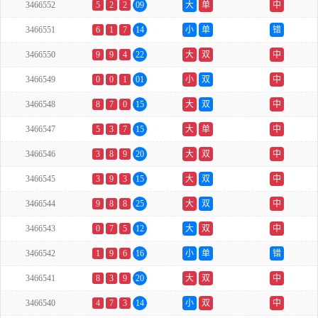
3466552
5
2
2
09
大
单
中
3466551
6
1
7
14
小
单
错
3466550
9
9
4
22
大
双
中
3466549
0
0
1
01
小
双
中
3466548
8
7
0
15
大
双
中
3466547
5
3
7
15
大
单
中
3466546
3
8
9
20
大
双
中
3466545
3
9
3
15
大
双
中
3466544
9
8
8
25
大
双
中
3466543
0
7
5
12
大
双
中
3466542
1
9
6
16
小
单
错
3466541
8
3
9
20
大
双
中
3466540
4
7
3
14
小
双
中